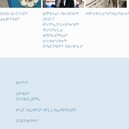
2025 ᐃᓕᑕᕐᓯᒍᑏᑦ
ᐃᕙᒃᑲᑐᓄᑦ ᓱᑲᓕᐅᑎᓂᖅ
ᐱᕙᓪᓕᐊᓯᒪᓂᕐᓂᒃᐳᐃᒍᕐᑌᓕᓂ
ᓄᓇᕕᒻᒥᐅᓂᒃ
2021-ᒥ
ᐊᕐᓱᕈᓐᓇᑐᒻᒪᕆᐅᓐᓂᖁᖅ
ᕿᒧᑦᓯᑎᓕᒫᓄ:
ᐊᕙᑎᐅᒍᑎᖓᓂᒃ
ᓇᓪᓕᐅᓂᕐᓯᐅᓂᖅ
ᐱᕐᖁᓯᑐᖃᕐᒥᒃ ᐱᐅᓕᐊᕐᓂᒧᑦ
ᐊᓂᕐᕋᖅ
ᒪᑭᕝᕕᐅᑉ
ᑎᓕᔭᐅᓯᒪᒍᑎᖓ
ᐅᓪᓗᒥ ᐱᓇᓱᐊᕐᑌᑦ ᐊᒻᒪᓗ ᐱᓇᓱᐊᕐᑎᓯᒍᑏᑦ
ᑎᒥᐊᕈᕐᑯᑎᖏᑦ