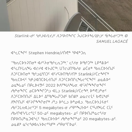
Starlink-ᑯᑦ ᖁᒻᒧᐊᓯᒪᔪᒧᑦ ᐱᑐᑦᐅᑎᖏᑕ ᐴᒍᑕᐅᔮᖓᑦᐃᒡᓘᑉ ᖄᖓᓃᑦᑐᖅ. ©
SAMUEL LAGACÉ
ᐊᓪᓚᑕᖏᑦ Stephen Hendrie/ᓯᑏᕙᓐ ᕿᐊᓐᑐᕆ
“ᖃᕆᑕᐅᔭᕈᑎᓂᒃ ᐊᓯᑦᔩᓂᖃᓪᓚᕆᑐᖅ,” ᓚᑦᓱᓂ ᐅᖃᕐᑐᖅ ᒪᑭᕝᕕᐅᑉ
ᐊᓪᓚᑎᒻᒪᕆᖓ ᐊᓖᓯᐊ ᐊᔭᒍᑕᖅ, ᑌᒣᓕᒍᑎᖃᓱᓂ ᓄᑖᓂᒃ ᖃᕆᑕᐅᔭᑎᒍᑦ
ᐱᑐᑦᑕᐅᑎᓂᒃ ᖃᓪᓗᓈᕐᑎᑐᑦ ᐊᑦᓯᕋᐅᑎᖃᕐᓱᑎᒃ Starlink/ᓯᑖᓕᖕᒃᒥᒃ
ᖃᕆᑕᐅᔦᑦ ᖁᒻᒧᐊᑎᑕᐅᒪᔪᑎᒍᑦ ᐱᑐᑦᑕᐅᑎᒋᓚᖓᓕᕐᑕᖏᑦ ᓄᓇᕕᐅᑉ
ᓄᓇᖓᓄᑦ ᑎᑭᓚᐅᔪᕗᑦ 2022 ᐅᐱᕐᖓᓴᖓᓂ. ᐊᑦᔨᒌᖕᖏᓂᖏᑦ
ᓱᑲᓐᓂᖏᑕ ᓄᑕᐅᖕᖏᑑᓪᓗ ᐊᒪᓗ Starlink/ᓯᑖᓕᖕᒃ, ᐅᕝᕙᓘᓐᓂᑦ
ᐱᑐᑦᑕᐅᑎᑎᒍᑦ ᐃᒪᐅᑉ ᐃᕐᖃᖓᒎᕐᑐᑯᑦ ᑲᑎᕕᒃ ᓄᓇᓕᓕᒫᑦ ᑲᕙᒪᒃᑯᑦ
ᐱᖏᑎᒍᑦ ᐊᑦᔨᒌᖕᖏᓂᒋᒃ ᓲᕐᓗ ᐅᓪᓛᓗ ᐅᓐᓄᐊᓗ. ᖃᕆᑕᐅᔭᒨᔦᓃᑦ
ᓱᑲᑦᑐᒪᕆᐊᓘᓕᕐᑐᑦ 5 megabytes-ᓂ ᓯᕿᕐᖑᔭᐅᑉ ᑕᕐᓵᐱᖓᑕ ᑕᒫᑦ
ᓱᑲᓯᒋᐊᕐᓯᒪᓕᕐᒪᑦ 50-ᓄᑦ megabytes- ᓄᑦ ᑎᑭᐅᑎᒍᓐᓇᓕᕐᓱᓂ
ᑎᑭᐅᑎᒍᓐᓇᑐᐊᓪᓛᑦ ᖃᕆᑕᐅᔭᐅᑉ ᓱᑲᓐᓂᖏᓐᓄᑦ 20 megabytes-ᓄᑦ.
ᓄᓇᕕᒃ ᓇᓪᓕᖁᐊᕆᔭᐅᓕᕐᖁᖅ ᓯᕿᓂᕐᒥᐅᓄᑦ.