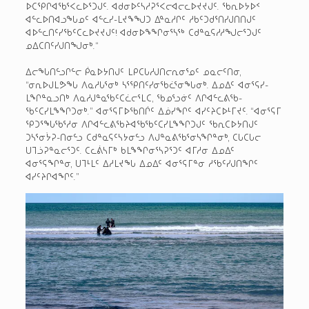
ᐅᑕᕿᒋᐊᖃᕐᐸᓚᐅᕐᑐᒍᑦ. ᐊᑯᓂᐅᑦᓴᓱᕈᕐᐸᓕᐊᓕᓚᐅᔪᔪᒍᑦ. ᖃᕆᐅᔭᐅᑉ
ᐊᓪᓚᐅᑎᐊᓗᖓᓄᑦ ᐊᓪᓚᓯ-ᒪᔪᖕᖑᑐ ᐃᓐᓇᓱᒋᑦ ᓱᑲᑦᑐᑯᕐᑎᓯᒍᑎᑎᒍᑦ
ᐊᐅᓪᓚᑎᑦᓯᖃᑦᑕᓚᐅᔪᔪᒍᑦ! ᐊᑯᓂᐅᖕᖏᓂᕐᓴᖅ ᑕᑯᓐᓇᕋᓱᓱᖑᓕᕐᑐᒍᑦ
ᓄᐃᑕᑎᑦᓯᒍᑎᖑᓂᒃ.“
ᐃᓕᖓᑎᓪᓗᒋᓪᓕ ᑮᓇᐅᔭᑎᒍᑦ ᒪᑭᑕᒐᓱᒍᑎᓕᕆᓂᕐᓄᑦ ᓄᓇᓕᑦᑎᓂ,
“ᓂᕆᐅᒍᒪᕗᖓ ᐱᓇᓱᒐᕐᓂᒃ ᓴᕐᕿᑎᑦᓯᓂᖃᓛᕐᓂᖓᓂᒃ. ᐃᓄᐃᑦ ᐊᓂᕐᕋᓯ-
ᒪᖏᓐᓇᓗᑎᒃ ᐱᓇᓱᒍᓐᓇᖃᑦᑕᓛᓕᕐᒪᑕ, ᖃᓄᕐᓗᓃᑦ ᐱᒋᐊᓪᓚᕕᖃ-
ᖃᑦᑕᓯᒪᖕᖏᑐᓂᒃ.” ᐊᓂᕐᕋᒥᐅᖃᑎᒌᑦ ᐃᓅᓯᖏᑦ ᐊᓯᑦᔨᑕᐅᒻᒥᔪᑦ. “ᐊᓂᕐᕋᒥ
ᕿᑐᕐᖓᖃᕐᓱᓂ ᐱᒋᐊᓪᓚᕕᖃᔨᐊᖃᖃᑦᑕᓯᒪᖕᖏᑐᒍᑦ ᖃᕆᑕᐅᔭᑎᒍᑦ
ᑐᓴᕐᓂᔮᕈ-ᑎᓂᓪᓗ ᑕᑯᓐᓇᕋᑦᓴᔭᓂᓪᓗ ᐱᒍᓐᓇᕕᖃᕐᓂᓴᖏᓐᓂᒃ, ᑕᒐᑕᒐᓕ
ᑌᒣᓘᕈᓐᓇᓕᕐᑐᑦ. ᑕᓚᕖᓴᒥᒃ ᑲᒪᖕᖏᓂᕐᓴᕈᕐᑐᑦ ᐊᒥᓱᓂ ᐃᓄᐃᑦ
ᐊᓂᕐᕋᖏᓐᓂ, ᑌᒣᒻᒪᑦ ᐃᓱᒪᔪᖓ ᐃᓄᐃᑦ ᐊᓂᕐᕋᒥᓐᓂ ᓱᖃᑦᓯᒍᑎᖏᑦ
ᐊᓯᑦᔨᒋᐊᖏᑦ.”