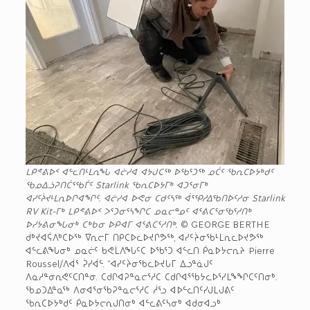
ᒪᑭᕝᕕᐅᑉ ᐊᓪᓚᑎᒻᒪᕆᖓ ᐊᓖᓯᐊ ᐊᔭᒍᑕᖅ ᐅᖃᕐᑐᖅ ᓄᑖᑦ ᖃᕆᑕᐅᔭᒃᑯᑦ
ᖃᓄᐃᓘᕈᑎᑖᕐᖃᒦᑦ Starlink ᖃᕆᑕᐅᔭᒥᒃ ᐊᑐᕐᓂᒥᒃ
ᐊᓯᑦᔩᔪᒻᒪᕆᐅᒋᐊᖏᑦ. ᐊᓖᓯᐊ ᐅᕙᓂ ᑕᑯᑦᓴᖅ ᐋᕐᕿᓱᐃᖃᑎᐅᑦᓱᓂ Starlink
RV Kit-ᒥᒃ ᒪᑭᕝᕕᐅᑉ ᐳᕐᑐᓂᕐᓴᖏᑕ ᓄᓇᓕᓐᓄᑦ ᐊᕐᕕᑕᕐᓂᖃᕐᓱᑎᒃ
ᐅᓯᔭᕕᓂᖓᓂᒃ ᑕᒃᑲᓂ ᐅᑭᐊᒥ ᐊᕐᕕᑕᕐᓱᑎᒃ.
© GEORGE BERTHE
ᑰᒃᔪᐊᕌᐱᒃᑕᐅᖅ ᐁᕆᓕᒥ ᑎᑭᑕᐅᓚᐅᔪᒋᕗᖅ, ᐊᓯᑦᔩᓂᖃᒻᒪᕆᓚᐅᔪᕗᖅ
ᐊᓪᓚᕕᖓᓂᒃ ᓄᓇᓖᑦ ᑲᕙᒫᐱᖓᑦᑕ ᐅᖃᕐᑐ ᐊᓪᓚᑎ ᑮᓇᐅᔭᓕᕆᔨ Pierre
Roussel/ᐱᐋᕐ ᕉᓯᐋᓪ. “ᐊᓯᑦᔩᓂᖃᓚᐅᔪᒐᒥ ᐃᓗᓐᓈᒍᑦ
ᐱᓇᓱᓐᓂᕆᕙᑦᑕᑎᓐᓂ. ᑕᑯᒋᐊᕈᓐᓇᓕᕐᓱᑕ ᑕᑯᒋᐊᕐᖃᔭᓚᐅᕐᓯᒪᖕᖏᑕᑦᑎᓂᒃ.
ᖃᓄᑐᐃᓐᓇᖅ ᐱᓂᐊᕐᓂᖃᕈᓐᓇᓕᕐᓱᑕ ᓲᕐᓗ ᐊᐅᓪᓚᑎᑦᓯᒍᒪᒍᕕᑦ
ᖃᕆᑕᐅᔭᒃᑯᑦ ᑮᓇᐅᔭᓕᕆᒍᑎᓂᒃ ᐊᓪᓚᕕᑦᓴᓂᒃ ᐊᑯᓂᐊᓗᒃ