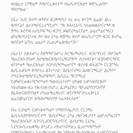
ᐊᓱᐃᓛᓕ ᑕᕝᕓᓇᖅ ᐱᖃᑦᑕᓚᐅᔪᔪᖅ ᐱᒐᓱᒐᔭᕐᑕᑲᓂᒃ ᑫᕙᓪᓚᒍᓯᐅᑉ
ᕿᑎᕐᖃᓂ.”
ᑌᒪᓕ ᐴᒍᑕ ᐅᔭᖅ ᐊᖏᔪ ᐊᓘᖕᖏᒪᑦ ᓭᒪ ᓂᕆ ᐅᑦᑐᖅ ᐃᓄᐃᑦ ᐃᒡᓗ
ᐊᐱᒻᒥᓄᑦ ᐃᓕᔨᖃᑦᑕᓛᓕᕐᑎᓗᒋᑦ. ”ᖃ ᐅᔨᓯᒪᒐᑦᑕ Starlink/ᓯᑖᓕᖕᒃ ᐊ
ᕗᖓ ᐅᓖᒋᐊ ᕆᓯᒪᒋᐊ ᖓ ᐊᑐᕐᑕ ᐅᕕᒋᒍᓐᓇᑕᒥᓂᒃ. ᓄᓇᓕᓐᓅᓕᖓᑐ
ᐃᓐᓇᖃᑦᑕᓯᒪᑦᓱᓂ, ᑭᓯ ᐊᓂ ᒫᓐᓇ ᐊᕗᖓ ᐅᓖᒋ ᐊᕆᓯᒪᓕᕐᑐᖅ ᐊᑐᑕ ᐅᒍᓐᓇ
ᐅᑎᒥᓂᒃ ᑌᒣᒻᒪ ᓄᓇᓖᑦ ᓯᓚᓂᒍᓐᓇᕕᖃᓕᕐᑐᑦ.”
ᓱᓇᓕᒫᑦ ᐱᐅᔪᓂᓪᓗ ᐱᐅᖕᖏᑐᓂᓪᓗ ᐱᑕᖃᓱᖑᒻᒪᑕ. ᐊᑐᓕᕐᑎᓗᑕ ᓱᑲᑦᑐᓂᒃ
ᖃᕆᑕᐅᔭᕈᑎᓂᒃ ᐱᔪᖃᖃᑕᐅᖃᑦᑕᓚᖓᒋᕗᖅ ᓯᓚᕐᔪᐊᒥᐅᑉ ᐊᑑᑎᕙᑦᑕᖏᑕ
ᐊᑦᔨᓐᓂᒃ ᖃᕆᑕᐅᔭᓄᑦ ᐱᑐᑦᓯᒪᖏᓐᓇᓂᕐᒥᒃ. ᐊᓖᓯᐊ ᐊᔭᒍᑕᖅ ᑕᒪᑐᒥᖓ
ᐃᓱᒫᓗᒍᑎᓕᒃ ᐅᖃᕐᐳᓗ ᐃᒣᓕᑦᓱᓂ. “ᐃᓱᒪᒻᒥᔪᖓ ᐃᓱᐃᑦᑐᖔᒧᑦ ᐃᓚᖏᑦ
ᓱᕐᕋᑕᐅᓂᖃᖃᑦᑕᓚᖓᒋᐊᖏᑦ, ᐃᓱᒪᒐᒪ ᕿᑐᕐᖓᑕ
ᑕᑯᖃᑦᑕᓂᐊᓕᕐᑕᖏᓐᓂᒃ ᖃᐅᔨᒪᒐᑦᓯᒋᑦ ᑌᒃᑯᐊ ᑕᑯᑦᓴᐅᑎᑕᐅᓲᑦ
YouTube-ᑯᓗ Tik-tok-ᑎᒍᓪᓗ, ᐃᓘᓐᓇᑎᒃᓗ ᖃᓪᓗᓈᕐᑎᑐᕐᑐᓱᑎᒃ.
ᑭᓇᐅᓂᕋᐅᑎᑦᑎᓂᒃ ᓱᕐᕃᓂᖃᓚᖓᔪᑦ. ᐊᒥᓱᖕᖏᑐᒻᒪᕆᐅᒻᒪᑕ
ᐃᓄᑐᐃᓐᓇᑎᑐᑦ ᐅᖃᐅᓯᖃᕐᓱᑎᒃ ᓴᓇᔭᐅᒪᔪᓂᒃ.”
ᑏᕆ ᑕᒍᕐᓈᖅ, ᑕᑯᑦᓴᐅᔪᑦᓴᓂᒃ ᓴᕐᕿᑎᑦᓯᓇᓱᑦᑎ, ᑕᒪᑐᖓ
ᐃᓱᒪᒐᓱᒍᑎᖃᕐᓯᒪᒻᒥᔪᖅ. “ᐃᓱᒪᔪᖓᓕ ᒫᓐᓇ ᓱᑲᑦᑐᐊᓗᒻᒥᒃ ᓄᐃᑦᓯᒍᓐᓇᑐᒥᒃ
ᖃᕆᑕᐅᔭᑎᒍᑦ ᐱᑐᑦᓯᒪᒍᑎᑖᕐᓯᒪᓕᕋᑦᑕ. ᐃᓱᒪᔪᖓ ᑕᒪᓐᓇ
ᓵᒧᕐᑕᐅᓯᒪᓕᕆᐊᖓ ᐅᓪᓗᒥᓗ ᓯᕗᓂᑦᓴᑎᓐᓂᓗ ᐃᓗᓕᑦᓴᖏᓐᓂᒃ
ᓴᕐᕿᑎᑦᓯᖃᑦᑕᓛᑐᓅᓕᖓᔪᓂᒃ. ᑭᓇᑐᐃᓐᓇᖅ ᑮᓇᐅᔭᖃᕈᓂ ᐃᓄᒃᑎᑑᕐᑐᓂᒃ