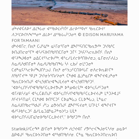
ᑰᒃᔪᐊᕌᐱᐅᑉ ᐃᒪᖓᓂ ᐊᕐᖃᐅᒪᔫᕐᑏᑦ ᐃᓕᐅᕐᙯᔪᑦ ᖃᕆᑕᐅᔦᑦ
ᐱᑐᑦᑕᐅᑎᓴᖏᓐᓂᒃ ᐃᒪᐅᑉ ᐃᕐᖃᒐᒎᕐᑐᓂᒃ.
© EDISON MARUYAMA
FOR TAMAANI
ᑰᒃᔪᐊᒥᓕ, ᑏᕆᒃ ᑕᒍᕐᓈᖅ ᓇᒻᒥᓂᕐᒥᓂᒃ ᐃᖏᕐᕋᑎᑕᖃᕆᕗᖅ ᑐᓴᖃᕐᑕ
ᐅᑎᒍᑎᓕᓂᕐᒥᒃ ᐊᑦᓯᕋᐅᑎᖃᕐᑎᑕᒥᓂᒃ ᑐᒦᑦ ᑐᓴᕋᑦᓴᓕᕆᐅᑏᑦ. ᑏᕆᒃ
ᐊᑦᔨᖑᐊᓂᒃ ᓄᐃᑕᔪᑦᓴᓕᐅᓲᖅ, ᐊᓪᓚᓯᒪᔪᓕᐅᕐᑎᐅᓱᓂᓗ, ᓇᒥᓂᕆᑦᓱᒍᓗ
ᐱᓇᓱᒐᖁᑎᒥᓂᒃ ᐱᓇᓱᒐᖃᖃᑎᖓ ᓵᒻ ᓚᑲᓰ ᓂᒪᕐᑐᓂᒃ
ᑕᑯᓐᓇᕋᑦᓴᓕᐅᓲᖑᑎᓪᓗᒍ. ᑏᕆᒃ ᓂᑦᔭᓗᑦᑕᑎᐅᒻᒐᒥ ᓂᐱᓕᐅᕆᕕᒻᒥᒃ
ᐱᖃᕐᒥᔪᖅ ᕿᒧᒃ ᑐᓴᕐᓂᔮᕐᑎᓯᔨᓂᒃ. ᑖᒃᑯᐊ ᐃᓘᓐᓇᑎᒃ ᐊᖏᔪᐊᓗᓐᓂᒃ
ᖃᕆᑕᐅᔭᑎᒍᑦ ᐊᓪᓚᖁᑎᓕᐊᖑᒪᔪᓂᒃ ᐊᓪᓚᖁᑎᖃᕐᑐᑦ.
“ᐊᐅᓪᓚᑎᑦᓯᒋᐊᖃᖃᑦᑕᓚᐅᔪᕗᒍᒃ ᐅᓐᓄᐊᓕᒫᖅ ᐊᐅᓪᓚᕋᓱᑦᑐᓂᒃ.
ᐊᒥᓱᕕᑦᓱᓄᑦ ᐊᓪᓚᑖᕕᑎᒍᑦ ᐊᐅᓪᓚᑎᑦᓯᒋᐊᖃᖃᑦᑕᓚᐅᔪᔪᒍᒃ ᒪᓐᑐᔨᐊᒧᑦ
ᐱᑦᔪᔭᑦᑎᓄᑦ, ᑕᒪᒃᑯᐊ ᐅᑎᕐᑕᑐᑦ ᑕᐅᓄᖓᓗ ᑕᒪᐅᖓᓗ, ᒫᓐᓇᓕ
ᐱᓇᓱᒍᑎᖃᓕᕐᖁᒍᑦ ᓲᕐᓗ ᓄᕗᔭᑎᒍᑦ ᐃᖏᕐᕋᔪᓂᒃ, ᑌᒣᒻᒪᑦ ᐊᖏᔪᒥᒃ
ᐊᓯᑦᔨᑲᓪᓚᑐᑦ ᐃᓱᒪᓇᑐᐃᓐᓇᕈᓐᓀᐳᕐᓗ ᑌᒫᒃ
ᐊᐅᓪᓚᑎᑦᓯᒍᒥᓇᕐᓂᐅᖃᑦᑕᓚᐅᔪᔪᑦ,” ᐅᖃᕐᑐᖅ ᑏᕆᒃ.
Starlink/ᓯᑖᓕᖕᒃ ᐃᒻᒥᓂᒃ ᐅᖃᕐᐳᖅ ᓯᓚᕐᔪᐊᒥ ᓯᕗᓪᓕᐹᖑᓂᕋᕐᓱᓂ ᓄᓇᐅᑉ
ᐃᑭᐊᒍᑦ ᖃᕆᑕᐅᔭᕈᑎᓂᒃ ᐊᕐᖁᑎᖃᕐᓱᓂ. ᑖᓐᓇ ᖃᕆᑕᐅᔭᕈᑎᓕᕆᐅᑎ