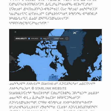
ᑕᑯᓐᓇᕋᑦᓴᓕᐅᕈᑎᖃᕋᔭᕐᑐᖅ, ᐃᓱᒫᓗᓐᓇᕈᓐᓀᕆᐊᖓ ᐊᑕᐅᓯᕐᒥᓗᓐᓃᑦ
ᒪᕐᕉᓂᓗᓃᑦ ᐃᕐᐸᑎᕆᒍᑎᑦᓴᑐ-ᐊᖃᕈᓐᓀᒪᑦ, ᑕᒐᓕ ᖃᓪᓗᓈᑦ ᓄᓇᖏᓐᓃᑐᑐᑦ
ᓴᓇᒍᓐᓇᓕᕋᑦᑕ ᓇᒻᒥᓂᕆᓗᒋᑦ ᑕᑯᓐᓇᐅᔮᕋᑦᓴᓂᒃ, ᐅᖃᕐᐳᖓ ᐊᕐᖁᑎᐊᓗᒃ
ᐅᒃᑯᐃᓯᒪᓕᕐᒪᑦ, ᐃᓄᐃᑦ ᐃᖏᕐᕋᓯᑐᐃᓐᓇᑌᓕᓕᕐᑐᑦ
ᓴᕐᕿᑎᑦᓯᑲᑕᖃᑦᑕᕈᓐᓇᓕᕐᓱᑎᒃ.’”
ᓄᓇᖕᖑᐊᖅ ᐱᔭᐅᓯᒪᔪᖅ Starlink-ᑯᑦ ᐱᑐᑦᑕᕕᖓᓐᓂᑦ ᓄᐃᑕᑎᑦᓯᔪᖅ
ᐱᔭᐅᖑᓐᓇᑐᓂᒃ.
© STARLINK WEBSITE
Starlink/ᓯᑖᓕᖕᒃ ᖃᕆᑕᐅᔭᒃᑯᑦ ᑕᑯᓇᓱᑦᑕᐅᕕᖓ ᑐᑭᓯᓐᓇᐳᖅ ᓄᓇᕕᐅᑉ
ᓄᓇᓕᖏᑦ ᐊᒻᒪᓗ ᐃᓘᓐᓇᑎᒃ ᑲᓇᑕᐅᑉ ᐅᑭᐅᕐᑕᑐᖓᓃᑦᑐᑦ
ᐱᑐᑦᓯᒪᔪᐃᓐᓇᐅᓕᕐᖁᑦ, ᑕᕐᕿᓂ ᐊᒥᓱᑲᓪᓚᓂ ᐱᔭᐅᑦᓴᐅᑎᒋᓂᕐᓴᐅᓱᑎᒃ
ᐅᓪᓗᓴᓕᐊᖑᓯᒪᓚᐅᔪᔪᑦ ᓯᕗᓂᖏᓐᓂ. ᑕᒫᓂᐅᑉ ᐱᑐᑦᓯᒪᐅᑎᒍᑎᖁᑎᖏᑦ