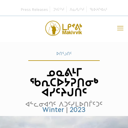
Press Releases
ᑐᓴᕋᑦᓭᑦ
ᐱᓇᓱᒐᑦᓭᑦ
ᖃᐅᔨᒋᐊᕆᑦ
ᐅᑎᕐᓗᑎᑦ
ᓄᓇᕕᒻᒥ
ᖃᕆᑕᐅᔭᕈᑎᓂᒃ
ᐊᓯᑦᔨᒍᑏᑦ
ᐊᓪᓚᓂᐊᒉᑦ ᐱᑐᑦᓯᒪᐅᑎᒦᑦᑐᑦ
Winter
|
2023