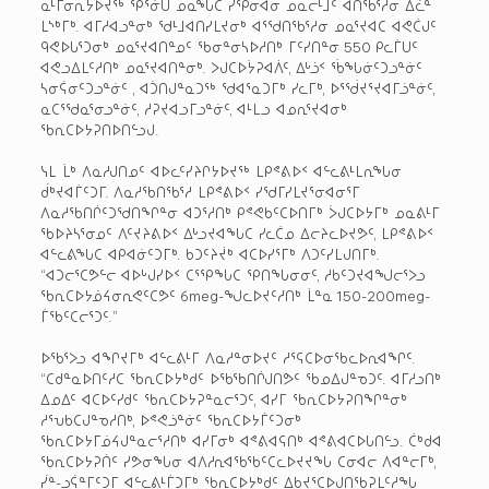
ᓇᒻᒥᓂᕆᔭᐅᔪᖅ ᕿᕐᓃᑌ ᓄᓇᖓᑕ ᓯᕿᓂᐊᓂ ᓄᓇᓕᒻᒧᑦ ᐊᑎᖃᕐᓱᓂ ᐄᓛᓐ
ᒪᔅᒃᒥᒃ. ᐊᒥᓱᐊᓗᓐᓂᒃ ᖁᒻᒧᐊᑎᓯᒪᔪᓂᒃ ᐊᕐᖁᑎᖃᕐᓱᓂ ᓄᓇᕐᔪᐊᑕ ᐊᕙᑖᒍᑦ
ᑫᕙᐅᒐᕐᑐᓂᒃ ᓄᓇᕐᔪᐊᑎᓐᓄᑦ ᖃᓂᓐᓂᓴᐅᓱᑎᒃ ᒥᑦᓯᑎᓐᓂ 550 ᑭᓚᒦᑌᑦ
ᐊᕙᓗᐃᒪᑦᓱᑎᒃ ᓄᓇᕐᔪᐊᑎᓐᓂᒃ. ᐳᒍᑕᐅᔮᕈᐊᐲᑦ, ᐃᒡᓘᑉ ᖄᖓᓃᑦᑐᓗᓐᓃᑦ
ᓴᓂᕌᓂᑦᑐᓗᓐᓃᑦ , ᐊᑑᑎᒍᓐᓇᑐᖅ ᖁᐊᕐᓇᑐᒥᒃ ᓯᓚᒥᒃ, ᐅᕐᖂᔪᕐᔪᐊᒥᓘᓐᓃᑦ,
ᓇᑕᕐᖁᓇᕐᓂᓗᓐᓃᑦ, ᓱᕈᔪᐊᓗᒥᓗᓐᓃᑦ, ᐊᒻᒪᓗ ᐊᓄᕆᕐᔪᐊᓂᒃ
ᖃᕆᑕᐅᔭᕈᑎᐅᑎᓪᓗᒍ.
ᓭᒪ ᒫᒃ ᐱᓇᓱᒍᑎᓄᑦ ᐊᐅᓚᑦᓯᔨᒋᔭᐅᔪᖅ ᒪᑭᕝᕕᐅᑉ ᐊᓪᓚᕕᒻᒪᕆᖓᓂ
ᑰᒃᔪᐊᒦᑦᑐᒥ. ᐱᓇᓱᖃᑎᖃᕐᓱ ᒪᑭᕝᕕᐅᑉ ᓯᖁᒥᓯᒪᔪᕐᓂᐊᓂᕐᒥ
ᐱᓇᓱᖃᑎᒌᑦᑐᖁᑎᖏᓐᓂ ᐊᑐᕐᓱᑎᒃ ᑭᕝᕙᑲᑦᑕᐅᑎᒥᒃ ᐴᒍᑕᐅᔭᒥᒃ ᓄᓇᕕᒻᒥ
ᖃᐅᔨᓴᕐᓂᓄᑦ ᐱᑦᔪᔨᕕᐅᑉ ᐃᒡᓗᔪᐊᖓᑕ ᓯᓚᑖᓄ ᐃᓕᔨᓚᐅᔪᕗᑦ, ᒪᑭᕝᕕᐅᑉ
ᐊᓪᓚᕕᖓᑕ ᐊᑭᐊᓃᑦᑐᒥᒃ. ᑲᑐᑦᔨᔫᒃ ᐊᑕᐅᓯᕐᒥᒃ ᐱᑐᑦᓯᒪᒍᑎᒥᒃ.
“ᐊᑐᓕᕐᑕᕗᓪᓕ ᐊᐅᒡᒍᓯᐅᑉ ᑕᕐᕿᖓᑕ ᕿᑎᖓᓂᓂᑦ, ᓱᑲᑦᑐᔪᐊᖑᓕᕐᐳᓗ
ᖃᕆᑕᐅᔭᓅᔦᓂᕆᕙᑦᑕᕗᑦ 6meg-ᖑᓚᐅᔪᑦᓱᑎᒃ ᒫᓐᓇ 150-200meg-
ᒦᖃᑦᑕᓕᕐᑐᑦ.”
ᐅᖃᕐᐳᓗ ᐊᖏᔪᒥᒃ ᐊᓪᓚᕕᒻᒥ ᐱᓇᓱᓐᓂᐅᔪᑦ ᓱᕐᕋᑕᐅᓂᖃᓚᐅᕆᐊᖏᑦ.
“ᑕᑯᓐᓇᐅᑎᑦᓱᑕ ᖃᕆᑕᐅᔭᒃᑯᑦ ᐅᖃᖃᑎᒌᒍᑎᕗᑦ ᖃᓄᐃᒍᓐᓀᑐᑦ. ᐊᒥᓱᓗᑎᒃ
ᐃᓄᐃᑦ ᐊᑕᐅᑦᓯᑯᑦ ᖃᕆᑕᐅᔭᕈᓐᓇᓕᕐᑐᑦ, ᐊᓯᒥ ᖃᕆᑕᐅᔭᕈᑎᖏᓐᓂᒃ
ᓱᕐᕃᑲᑕᒍᓐᓀᓱᑎᒃ, ᐅᕝᕙᓘᓐᓃᑦ ᖃᕆᑕᐅᔭᒦᑦᑐᓂᒃ
ᖃᕆᑕᐅᔭᒥᓅᔦᒍᓐᓇᓕᕐᓱᑎᒃ ᐊᓯᒥᓂᒃ ᐊᕝᕕᐊᕋᑎᒃ ᐊᕝᕕᐊᑕᐅᒐᑎᓪᓗ. ᑖᒃᑯᐊ
ᖃᕆᑕᐅᔭᕈᑏᑦ ᓯᕗᓂᖓᓂ ᐊᐱᓱᕆᐊᖃᖃᑦᑕᓚᐅᔪᔪᖓ ᑕᓂᐊᓕ ᐱᐊᓐᓕᒥᒃ,
ᓰᓐ-ᓗᕌᓐᒥᑦᑐᒥ ᐊᓪᓚᕕᒻᒦᑐᒥᒃ ᖃᕆᑕᐅᔭᒃᑯᑦ ᐃᑲᔪᕐᑕᐅᒍᑎᖃᕈᒪᑦᓱᖓ