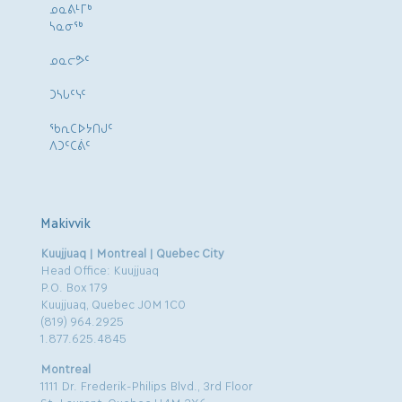
ᓄᓇᕕᒻᒥᒃ
ᓴᓇᓂᕐᒃ
ᓄᓇᓕᕗᑦ
ᑐᓴᒐᑦᓭᑦ
ᖃᕆᑕᐅᔭᑎᒍᑦ
ᐱᑐᑦᑕᕖᑦ
Makivvik
Kuujjuaq | Montreal | Quebec City
Head Office: Kuujjuaq
P.O. Box 179
Kuujjuaq, Quebec J0M 1C0
(819) 964.2925
1.877.625.4845
Montreal
1111 Dr. Frederik-Philips Blvd., 3rd Floor