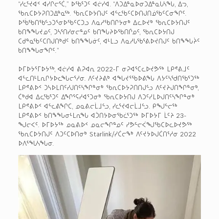
“ᓯᓚᕐᔪᐊᑉ ᐊᓯᒋᓕᕐᑖ,” ᐅᖃᕐᑐᑦ ᐊᓖᓯᐊ. “ᐱᑐᐃᓐᓇᐅᓂᑐᐃᓐᓇᒐᓴᖓ, ᐃᓓ,
ᖃᕆᑕᐅᔭᕈᑎᑐᐃᓐᓇᖅ. ᖃᕆᑕᐅᔭᑎᒍᑦ ᐊᓪᓚᖃᑦᑕᐅᑎᒍᑎᓅᖃᑦᑕᓂᖏᑦ.
ᐅᖄᖃᑎᖃᓪᓗᑐᕐᓂᐅᖃᑦᑕᑐᓗ ᐱᓇᓱᖃᑎᒋᔭᓂᒃ ᐃᓚᐅᔪᒃ ᖃᕆᑕᐅᔭᑎᒍᑦ
ᑲᑎᖕᖓᔪᓄᑦ, ᑐᓴᕐᑎᓯᓂᓕᓐᓄᑦ ᑲᑎᖓᔨᐅᖃᑎᒌᓄᑦ, ᖃᕆᑕᐅᔭᑎᒍ
ᑕᑯᓐᓇᖃᑦᑕᑎᒍᑎᒃᑯᑦ ᑲᑎᖕᖓᓃᑦ, ᐊᒻᒪᓗ ᐱᓇᓱᒐᖃᕐᕕᐅᔪᑎᒍᑦ ᑲᑎᖕᖓᔩᑦ
ᑲᑎᖕᖓᓂᖏᑦ.”
ᐅᒥᐅᔭᕐᒥᐅᔭᖅ, ᐊᓖᓯᐊ ᕕᕈᐊᕆ 2022-ᒥ ᓂᕈᐊᕐᑕᓚᐅᔪᕗᖅ ᒪᑭᕝᕕᒧᑦ
ᐊᓪᓚᑎᒻᒪᕆᒋᔭᐅᓚᖓᓕᕐᓱᓂ. ᐱᑦᔪᔨᕕᒃ ᐊᖓᔪᕐᖃᐅᕕᖓ ᐱᔭᑦᓴᖁᑎᖃᕐᑐᖅ
ᒪᑭᕝᕕᐅᑉ ᑐᓴᐅᒪᑎᑦᓯᒍᑎᑦᓴᖏᓐᓂᒃ ᖃᕆᑕᐅᔭᕈᑎᑎᒍᓪᓗ ᐱᑦᔪᔨᒍᑎᖏᓐᓂᒃ,
ᑖᒃᑯᐊ ᐃᓚᖃᕐᑐᑦ ᐃᖏᕐᕋᓯᐊᕐᑐᓂᒃ ᖃᕆᑕᐅᔭᑎᒍ ᐱᑐᑦᓯᒪᐅᒍᑎᑦᓴᖏᓐᓂᒃ
ᒪᑭᕝᕕᐅᑉ ᐊᓪᓚᕕᖏᑕ, ᓄᓇᕕᓕᒫᒧᓪᓗ, ᓯᓚᕐᔪᐊᓕᒫᒧᓪᓗ. ᑭᖑᓪᓕᖅ
ᒪᑭᕝᕕᐅᑉ ᑲᑎᖕᖓᓂᒻᒪᕆᖓ ᐊᑑᑎᔭᐅᓂᖃᓛᕐᑐᖅ ᐅᒥᐅᔭᒥ ᒫᑦᔨ 23-
ᖑᓕᐸᑦ. ᐅᒥᐅᔭᖅ ᓄᓇᕕᐅᑉ ᓄᓇᓕᖏᓐᓄᑦ ᓯᕗᓪᓕᐹᖑᖃᑕᐅᓚᐅᔪᕗᖅ
ᖃᕆᑕᐅᔭᑎᒍᑦ ᐱᑐᑦᑕᐅᑎᓂᒃ Starlink/ᓯᑖᓕᖕᒃ ᐱᑦᔪᔭᐅᒍᑖᑎᕐᓱᓂ 2022
ᐅᐱᕐᖓᓴᖓᓂ.