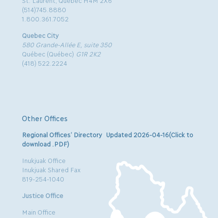
St. Laurent, Quebec H4M 2X6
(514)745.8880
1.800.361.7052
Quebec City
580 Grande-Allée E, suite 350
Québec (Québec)
G1R 2K2
(418) 522.2224
Other Offices
Regional Offices’ Directory Updated 2026-04-16(Click to
download .PDF)
Inukjuak Office
Inukjuak Shared Fax
819-254-1040
Justice Office
Main Office