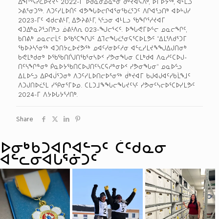
ᐃᖏᕐᕋᓯᓚᐅᔪᔪᑦ 2022-ᒥ ᐅᑯᓇᓂᓄᓇᓐᓂ ᑰᒃᔪᐊᕌᐱᒃ, ᐅᒥᐅᔭᖅ, ᐊᒻᒪᓗ
ᐳᕕᕐᓂᑐᖅ. ᐱᑐᑦᓯᒪᐅᑏᑦ ᐊᕗᖓᐅᓕᒋᐊᕐᓂᖃᓛᕐᑐᑦ ᐱᒋᐊᕐᓗᑎᒃ ᐊᐅᒡᒍᓯ
2023-ᒥᑦ ᐊᑯᓕᕕᒻᒥ, ᐃᕗᔨᕕᒻᒥ, ᓴᓪᓗᓂ ᐊᒻᒪᓗ ᖃᖏᕐᓱᔪᐊᒥ
ᐊᑐᐃᓐᓇᕈᕐᓗᑎᒃᓗ ᓅᕕᒻᐱᕆ 023-ᖑᓕᕐᐸᑦ. ᐅᖓᕙᒥᐅᓪᓕ ᓄᓇᓕᖏᑦ,
ᑲᑎᕕᒃ ᓄᓇᓕᓕᒫᑦ ᐅᖃᕐᑕᖏᒍᑦ ᐃᒣᓕᖓᓛᕐᓂᕋᕐᑕᐅᒪᕗᑦ “ᐃᒪᕐᐱᑯᕐᑐᒥ
ᖃᐅᔨᓴᕐᓂᖅ ᐊᑐᑎᔭᓚᐅᔪᕗᖅ ᓄᐊᑦᓯᓂᐅᑦᓱᓂ ᐊᓪᓚᓯᒪᔪᖕᖑᐃᒍᑎᓂᒃ
ᑲᕙᒪᒃᑯᓂᒃ ᐅᖃᖃᑎᒌᒍᑎᖃᕐᓂᓴᐅᑉ ᓯᕗᓂᖓᓂ ᑕᒪᒃᑯᐊ ᐱᓇᓱᑦᑕᐅᒍ-
ᑎᑦᓴᖏᓐᓂᒃ ᑮᓇᐅᔭᖃᑎᑕᐅᒍᑎᑦᓴᑕᕋᓱᓐᓂᐅᑉ ᓯᕗᓂᖓᓂ“ ᓄᓇᐅᓪᓗ
ᐃᒪᐅᓪᓗ ᐃᑭᐊᒎᕐᑐᓂᒃ ᐱᑐᑦᓯᒪᐅᑎᓕᐅᕐᓂᖅ ᑰᒃᔪᐊᒥ ᑲᒍᐊᒍᐊᑦᓯᑲᒫᖕᒧᑦ
ᐱᑐᒍᑎᐅᓛᕐᒪ ᓯᕿᓂᕐᒥᐅᓄ. ᑕᒪᑐᒧᖕᖓᓕᖓᔪᑦᓭᑦ ᓯᕗᓂᑦᓴᓕᐅᕐᑕᐅᓯᒪᕗᑦ
2024-ᒥ ᐱᔭᐅᒐᔭᕐᓱᑎᒃ.
Share
ᐅᓂᒃᑳᑐᐊᒋᐊᓪᓓᑦ ᑖᑦᑯᓇᓂ
ᐊᓪᓚᓂᐊᒐᕐᓃᑐᑦ