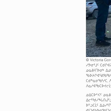
© Victoria Go
ᓯᕗᓂᕐᒧᑦ ᑕᑯᒋᐊ
ᓄᓇᕕᒻᒥᐅᓂᒃ ᐃᓄ
ᖃᐅᔨᒋᐊᕐᕕᖃᖃᑦᑕ
ᑕᑯᓐᓇᓂᖃᕐᓱᑕ, 
ᐱᓇᓱᐊᖃᑕᐅᔪᓕᒫᑦ
ᓄᐃᑕᐅᑉᐸᑦ ᓄᓇᕕ
ᐃᓕᕐᖁᓯᖓᑎᒎᕐᓗ
ᐅᓪᓗᑕᒫᑦ ᐃᓅᓯᕐ
ᐊᑦᑐᐊᔭᐅᓂᖃᕐᑐᓕ