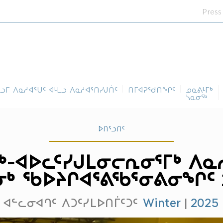
Press
ᓪᓗᒥ ᐱᓇᓱᐊᕐᑌᑦ ᐊᒻᒪᓗ ᐱᓇᓱᐊᕐᑎᓯᒍᑏᑦ
ᑎᒥᐊᕈᕐᑯᑎᖏᑦ
ᓄᓇᕕᒻᒥᒃ
ᓴᓇᓂᕐᒃ
ᐅᑎᕐᓗᑎᑦ
ᒃ-ᐊᐅᓚᑦᓯᒍᒪᓂᓕᕆᓂᕐᒥᒃ ᐱᓇ
ᒃ ᖃᐅᔨᒋᐊᕐᕕᖃᕐᓂᕕᓂᖏᑦ 
ᐊᓪᓚᓂᐊᒉᑦ ᐱᑐᑦᓯᒪᐅᑎᒦᑦᑐᑦ
Winter
|
2025