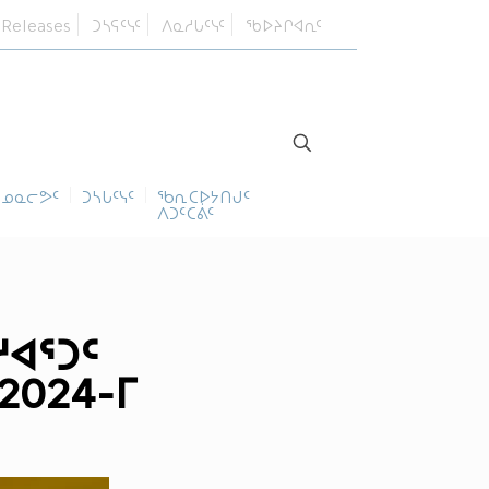
 Releases
ᑐᓴᕋᑦᓭᑦ
ᐱᓇᓱᒐᑦᓭᑦ
ᖃᐅᔨᒋᐊᕆᑦ
ᓄᓇᓕᕗᑦ
ᑐᓴᒐᑦᓭᑦ
ᖃᕆᑕᐅᔭᑎᒍᑦ
ᐱᑐᑦᑕᕖᑦ
ᓱᐊᕐᑐᑦ
2024-ᒥ