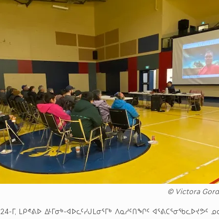
© Victora Gor
024-ᒥ, ᒪᑭᕝᕕᐅ ᐃᒻᒥᓂᒃ-ᐊᐅᓚᑦᓯᒍᒪᓂᕐᒥᒃ ᐱᓇᓱᑦᑎᖏᑦ ᐊᕐᕕᑕᕐᓂᖃᓚᐅᔪᕗᑦ ᓄ