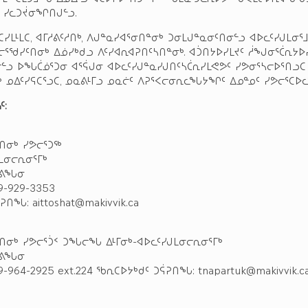
 ᓯᓚᑐᔫᓂᖏᑎᒍᓪᓗ.
ᑕᓯᒪᒻᒪᑕ, ᐊᒥᓱᕕᑦᓱᑎᒃ, ᐱᒍᓐᓇᓯᐊᕐᓂᑎᓐᓂᒃ ᑐᓂᒪᒍᓐᓇᓂᑦᑎᓂᓪᓗ ᐊᐅᓚᑦᓯᒍᒪᓂᕐ
ᐃᓕᕐᖁᓯᑦᑎᓂᒃ ᐃᓅᓯᒃᑯᓗ ᐱᑦᓯᐊᕆᐊᕈᑎᑦᓴᑎᓐᓂᒃ. ᐊᑑᑎᔭᐅᓯᒪᔪᑦ ᓲᖑᓂᕐᑖᕆᔭᐅ
ᓕᓪᓗ ᐅᖓᑖᓅᕐᑐᓂ ᐊᕐᕌᒍᓂ ᐊᐅᓚᑦᓯᒍᓐᓇᓯᒍᑎᑦᓴᑖᕆᓯᒪᕙᕗᑦ ᓯᕗᓂᕐᓴᓕᐅᕐᑎᓗᑕ
ᒃ ᓄᐃᑦᓯᕋᑕᕐᓗᑕ, ᓄᓇᕕᒻᒥᓗ ᓄᓇᓖᑦ ᐱᕈᕐᐸᓕᓂᕆᓚᖓᔭᖏᑦ ᐃᓄᓐᓄᑦ ᓯᕗᓕᕐᑕᐅ
ᑦ:
ᓂᒃ ᓯᕗᓕᕐᑐᖅ
ᒍᒪᓂᓕᕆᓂᕐᒥᒃ
ᓚᕕᖓᓂ
-929-3353
ᑎᖓ: aittoshat@makivvik.ca
ᓂᒃ ᓯᕗᓕᕐᑑᑉ ᑐᖓᓕᖓ ᐃᒻᒥᓂᒃ-ᐊᐅᓚᑦᓯᒍᒪᓂᓕᕆᓂᕐᒥᒃ
ᓚᕕᖓᓂ
964-2925 ext.224 ᖃᕆᑕᐅᔭᒃᑯᑦ ᑐᕌᕈᑎᖓ: tnapartuk@makivvik.c