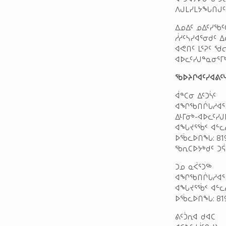
ᐱᒍᒪᓯᒪᔭᖓᑎᒍᑦ
ᐃᓄᐃᑦ ᓄᐃᑦᓯᖃᑦ
ᓲᓱᑦᓴᓯᐊᕐᓂᑯᑦ 
ᐊᕙᑎᑦ ᒪᕐᕈᑦ ᖁ
ᐊᐅᓚᑦᓯᒍᓐᓇᓂᕐᒥ
ᖃᐅᔨᒋᐊᑦᓯᐊᕕᑦᓭ
ᐋᓐᑕᓂ ᐃᑦᑐᓵᑦ
ᐊᖏᖃᑎᒌᒐᓱᐊᕐᑎ
ᐃᒻᒥᓂᒃ-ᐊᐅᓚᑦᓯ
ᐊᖓᔪᕐᖄᑉ ᐊᓪ
ᐅᖄᓚᐅᑎᖓ: 819
ᖃᕆᑕᐅᔭᒃᑯᑦ ᑐᕌᕈ
ᑐᓄ ᓇᐹᕐᑐᖅ
ᐊᖏᖃᑎᒌᒐᓱᐊᕐᑎ
ᐊᖓᔪᕐᖄᑉ ᐊᓪ
ᐅᖄᓚᐅᑎᖓ: 819-
ᕕᑦᑑᕆᐊ ᑯᐊᑕ