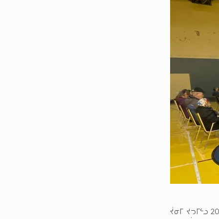
ᔫᓂᒥ ᔪᓓᒥᓪᓗ 2