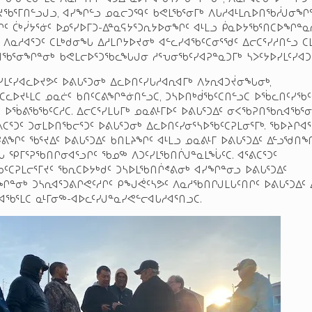
ᔪᖃᕐᒥᑎᓪᓗᒍᓗ, ᐊᓯᖏᓪᓗ ᓄᓇᓕᑐᙯᑦ ᑲᕙᒪᖃᕐᓂᒥᒃ ᐱᒐᓱᐊᒻᒪᕆᐅᑎᖃᓲᒍᓂᖏᓐ
ᓗᒋᑦ ᑖᒃᓰᔭᕐᓃᑦ ᐅᓄᕐᓯᐅᒥᑐ-ᐃᓐᓇᕋᔭᕐᑐᕆᔭᐅᓂᖏᑦ ᐊᒻᒪᓗ ᑮᓇᐅᔭᖃᕐᑎᑕᐅᖏ
 ᐱᓇᓱᐊᕐᑐᑦ ᑕᒪᒃᑯᓂᖓ ᐃᓱᒪᒋᔭᐅᔪᓂᒃ ᐊᓪᓚᓯᐊᖃᑦᑕᓂᕐᖁᑦ ᐃᓕᑕᕐᓯᓱᑎᓪᓗ ᑕ
ᖃᕐᓂᖏᓐᓂᒃ ᑲᕙᒪᓕᐅᕐᑐᖃᓚᖓᒍᓂ ᓱᕐᕃᓂᖃᑦᓯᐊᕈᓐᓇᑐᒥᒃ ᓴᐳᑦᔭᐅᓯᒪᑦᓯᐊᑐᒥ
ᑭᓯᒪᑦᓯᐊᓚᐅᔪᕗᑦ ᐅᕕᒐᕐᑐᓂᒃ ᐃᓚᐅᑎᑦᓯᒐᓱᐊᕆᐊᒥᒃ ᐱᔭᕆᐊᑐᔫᓂᖓᓂᒃ,
ᓚᐅᔪᒻᒪᑕ ᓄᓇᓖᑦ ᑲᑎᑦᑕᕕᖏᓐᓃᑎᓪᓗᑕ, ᑐᓴᐅᑎᒃᑰᖃᑦᑕᑎᓪᓗᑕ ᐅᖄᓚᑎᑦᓯᖃᑦᑕ
ᓗ ᐅᖄᕕᖃᖃᑦᑕᓱᑕ. ᐃᓕᑕᕐᓯᒪᒐᒥᒃ ᓄᓇᕕᒻᒥᐅᑦ ᐅᕕᒐᕐᑐᐃᑦ ᓂᐸᖃᕈᑎᖃᕆᐊᖃᕐ
ᕐᕕᑕᕐᑐᑦ ᑐᓂᒪᐅᑎᖃᓕᕐᑐᑦ ᐅᕕᒐᕐᑐᓂᒃ ᐃᓚᐅᑎᑦᓯᓂᕐᓴᐅᖃᑦᑕᕈᒪᓂᕐᒥᒃ. ᖃᐅᔨᒋᐊᕐ
ᕝᕕᖏᑦ ᖃᕐᔪᐃᑦ ᐅᕕᒐᕐᑐᐃᑦ ᑲᑎᒪᔨᖏᑦ ᐊᒻᒪᓗ ᓄᓇᕕᒻᒥ ᐅᕕᒐᕐᑐᐃᑦ ᐃᓪᓗᖁᑎ
 ᕿᒥᕐᕈᖃᑎᒋᓂᐊᕐᓗᒋᑦ ᖃᓄᖅ ᐱᑐᑦᓯᒪᖃᑎᒌᒍᓐᓇᒪᖔᑦᑕ. ᐊᕐᕕᑕᕐᑐᑦ
ᑦᑕᕈᒪᓕᕐᒥᔪᑦ ᖃᕆᑕᐅᔭᒃᑯᑦ ᑐᓴᐅᒪᖃᑎᒌᕝᕕᓂᒃ ᐊᓯᖏᓐᓂᓗ ᐅᕕᒐᕐᑐᐃᑦ
ᖏᓐᓂᒃ ᑐᓴᕆᐊᕐᑐᕕᒋᕙᑦᓱᒋᑦ ᑭᖑᕚᑦᓴᕗᑦ ᐱᓇᓱᖃᑎᒋᒍᒪᒐᑦᑎᒋᑦ ᐅᕕᒐᕐᑐᐃᑦ
ᐊᖃᕐᒪᑕ ᓇᒻᒥᓂᖅ-ᐊᐅᓚᑦᓯᒍᓐᓇᓯᕙᓪᓕᐊᒐᓱᐊᕐᑎᓗᑕ.