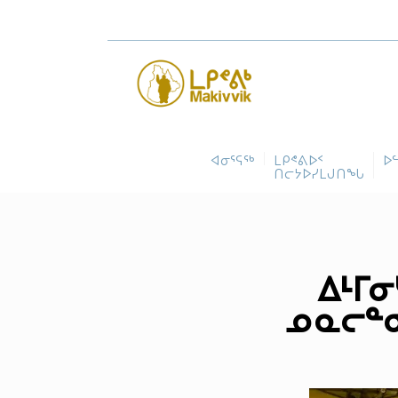
ᐊᓂᕐᕋᖅ
ᒪᑭᕝᕕᐅᑉ
ᐅ
ᑎᓕᔭᐅᓯᒪᒍᑎᖓ
ᐃᒻᒥᓂ
ᓄᓇᓕᓐᓂ