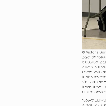
© Victoria Go
ᓄᓇᓕᓐᓂᒃ ᖃᐅᔨᒋ
ᑲᕙᒪᑖᕈᒪᔪᑦ ᓄᓇ
ᐃᓄᐃᓪᓗ ᐱᒍᒪᔭᖏ
ᑖᒃᓯᓂᒃ, ᑮᓇᐅᔭ
ᐅᒋᐊᖃᕐᓂᖏᓐᓂᒃ 
ᓴᐳᒻᒥᔭᐅᒋᐊᖃᕐ
ᐅᖄᖃᑎᒌᓐᓃᑦ ᑐ
ᑕᒪᑐᒥᖓ ᓂᕆᐅᓐ
ᖃᐅᔨᕙᓪᓚᑕᐅᓯᒪ
ᐃᓚᖏᑦ ᓂᓪᓕᕈ 