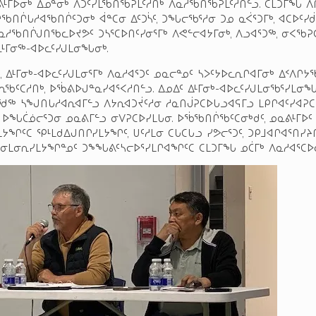
ᕕᒻᒥᐅᓂᒃ ᐃᓄᓐᓂᒃ ᐱᑐᑦᓯᒪᖃᑎᖃᕈᒪᑦᓱᑎᒃ ᐱᓇᓱᖃᑎᖃᕈᒪᑦᓱᑎᓪᓗ. ᑕᒪᑐᒥᖓ ᐱᒋ
ᑎᒌᒐᓱᐊᖃᑎᒌᑦᑐᓂᒃ ᐋᓐᑕᓂ ᐃᑦᑐᓵᑦ, ᑐᖓᓕᖃᕐᓱᓂ ᑐᓄ ᓇᐹᕐᑐᒥᒃ, ᐊᑕᐅᑦᓯ
ᐱᓇᓱᖃᑎᒌᒍᑎᖃᓚᐅᔪᕗᑦ ᑐᓴᕐᑕᐅᑎᑦᓯᓂᕐᒥᒃ ᐱᕙᓪᓕᐊᔭᒥᓂᒃ, ᐱᓗᐊᕐᑐᖅ, ᓂᐸᖃ
ᓇᒻᒥᓂᖅ-ᐊᐅᓚᑦᓯᒍᒪᓂᖓᓂᒃ.
 ᐃᒻᒥᓂᒃ-ᐊᐅᓚᑦᓯᒍᒪᓂᕐᒥᒃ ᐱᓇᓱᐊᕐᑐᑦ ᓄᓇᓕᓐᓄᑦ ᓴᐳᑦᔭᐅᓚᕆᒋᐊᒥᓂᒃ ᐃᑉᐱᒋᔭᖃ
ᖃᑦᑕᓱᑎᒃ, ᐅᖄᕕᐅᒍᓐᓇᓯᐊᕐᐸᓱᑎᓪᓗ. ᐃᓄᐃᑦ ᐃᒻᒥᓂᒃ-ᐊᐅᓚᑦᓯᒍᒪᓂᖃᕐᓯᒪᓂ
ᕐᖁᖅ ᓴᖑᑎᒐᓱᐊᕆᐊᒥᓪᓗ ᐱᔭᕆᐊᑐᔫᑦᓱᓂ ᓱᓇᑎᒎᕈᑕᐅᒐᓗᐊᕋᒥᓗ ᒪᑭᒋᐊᑦᓯᐊᕈᑕ
 ᐅᖓᑖᓅᓕᕐᑐᓂ ᓄᓇᕕᒥᓪᓗ ᓂᐯᕈᑕᐅᓯᒪᒐᓂ. ᐅᖄᖃᑎᒌᖃᑦᑕᓂᒃᑯᑦ, ᓄᓇᕕᒻᒥᐅᑦ
ᔭᖏᑦᑕ ᕿᒻᒪᑯᐃᒍᑎᒋᓯᒪᔭᖏᑦ, ᑌᑦᓱᒪᓂ ᑕᒐᑕᒐᓗ ᓯᕗᓕᕐᑐᑦ, ᑐᑭᒧᐊᒋᐊᕐᑎᓯᔨ
ᑐᓂᒪᓂᕆᓯᒪᔭᖏᓐᓄᑦ ᑐᖕᖓᕕᑦᓴᓕᐅᕐᓯᒪᒋᐊᖏᑦᑕ ᑕᒪᑐᒥᖓ ᓄᑖᒥᒃ ᐱᓇᓱᐊᕐᑕᐅᓕ