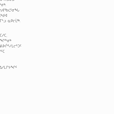
ᓂᒃ.
ᓐᓇᕆᐊᖃᓛᕐᓂᖓ
ᒪᒃᑯᐊ
ᓪᓗ ᓇᑭᓕᒫᖅ.
ᓱᑕ,
ᓂᖏᓐᓂᒃ
ᕕᐅᒌᕐᓯᒪᓕᕐᑐᑦ
ᖏᑦᑕ
 ᐃᓱᒪᒋᔭᖏᑦ