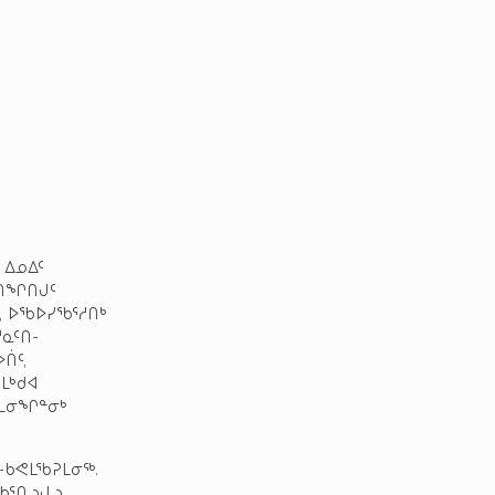
 ᐃᓄᐃᑦ
ᖁᑎᖏᑎᒍᑦ
, ᐅᖃᐅᓯᖃᕐᓱᑎᒃ
ᓇᑦᑎ-
ᑏᑦ,
ᒪᒃᑯᐊ
ᕈᒪᓂᖏᓐᓂᒃ
-ᑲᕙᒪᖃᕈᒪᓂᖅ.
ᑐᖃᕐᑎᓗᒍᓗ