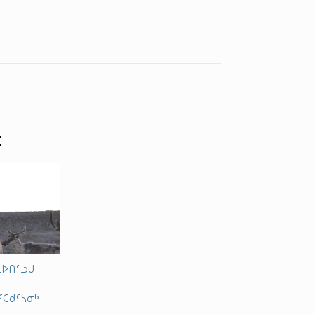
ᑦ
ᓇᐅᑎᓪᓗᒍ
ᑦᑕᑯᑦᓴᓂᒃ