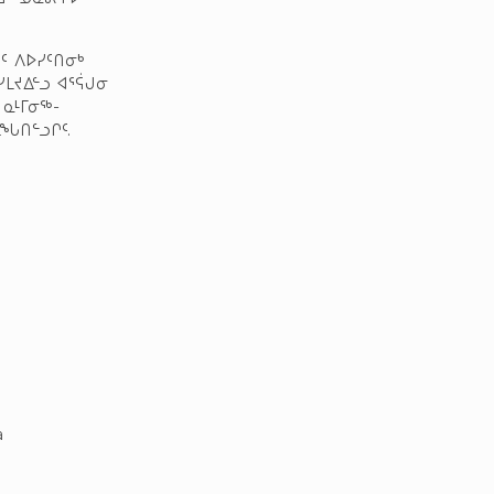
ᒧᑦ ᐱᐅᓯᑦᑎᓂᒃ
ᓯᒪᔪᐃᓪᓗ ᐊᕐᕌᒍᓂ
 ᓇᒻᒥᓂᖅ-
ᓚᖓᑎᓪᓗᒋᑦ.
a