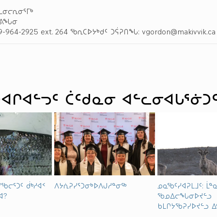
ᒍᒪᓂᓕᕆᓂᕐᒥᒃ
ᓚᕕᖓᓂ
964-2925 ext. 264 ᖃᕆᑕᐅᔭᒃᑯᑦ ᑐᕌᕈᑎᖓ: vgordon@makivvik.ca
ᐊᒋᐊᓪᓓᑦ ᑖᑦᑯᓇᓂ ᐊᓪᓚᓂᐊᒐᕐᓃᑐ
ᖃᓕᕐᑐᑦ ᑰᒃᓱᐊᑉ
ᐱᔭᕇᕈᓯᕐᑐᓂᒃᐅᐱᒍᓱᓐᓂᖅ
ᓄᓇᖃᑦᓯᐊᕈᒪᒧᑦ: ᒫᓐ
ᐊ?
ᖃᓄᐃᓕᖓᓂᐅᔪᓪᓗ
ᑲᒪᒋᔭᖃᕈᓯᐅᔪᓪᓗ ᐃ