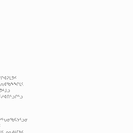
ᓯᒋᐊᕈᒪᕗᑦ
ᓇᕆᐊᖃᖕᖏᒪᑦ.
ᕗᒻᒧᓗ
ᑦᓯᐊᑎᓪᓗᒋᓪᓗ
ᓱᕐᕃᓂᖃᕋᔭᕐᓗᓂ
ᑦ
ᑦ ᓄᓇᕕᒻᒥᐅᑦ