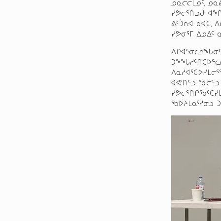
ᓄᓇᓕᓕᒫᓄᑦ, ᓄᓇ
ᓯᕗᓕᕐᑎᓗᒍ ᐊᖏᖃ
ᕕᑦᑑᕆᐊ ᑯᐊᑕ, 
ᓯᕗᓂᕐᒥ ᐃᓄᐃᑦ 
ᐱᒋᐊᕐᓂᓚᕆᖓᓂᑦ,
ᑐᖕᖓᓱᑦᑎᑕᐅᓪᓚᕆ
ᐱᓇᓱᐊᕐᑕᐅᓯᒪᓕ
ᐊᕙᑎᓪᓗ ᖁᓕᓪᓗ
ᓯᕗᓕᕐᑎᒋᖃᑦᑕᓯᒪ
ᖃᐅᔨᒪᓇᕐᓱᓂᓗ 