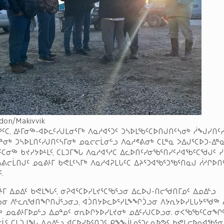
rdon/Makivvik
ᕈᑦᑕ, ᐃᒻᒥᓂᖅ-ᐊᐅᓚᑦᓯᒍᒪᓂᕐᒥᒃ ᐱᓇᓱᐊᕐᑐᑦ ᑐᓴᐅᒪᖃᑦᑕᐅᑎᒍᑎᑦᓴᓂᒃ ᓲᖑᓯᑎᑦ
ᓐᓂᒃ ᑐᓴᐅᒪᑎᑦᓯᒍᑎᑦᓴᒥᓂᒃ ᓄᓇᓕᓕᒫᓂᓪᓗ ᐱᓇᓱᕝᕕᓂᒃ ᑕᒪᓐᓇ ᐳᐃᒍᕐᑕᐅᑐ-ᐃᓐ
ᓂᖅ ᑲᔪᓯᔭᐅᒻᒪᑦ, ᑕᒪᑐᒥᖓ ᐱᓇᓱᐊᕐᓱᑕ ᐃᓚᐅᑎᑦᓯᓂᖃᕐᑎᓯᑦᓯᐊᖃᑦᑕᖁᒍᑦ ᓯ
ᐱᕕᓕᒫᑎᒍᑦ ᓄᓇᕕᒻᒥ ᑲᕙᒪᑦᓴᒥᒃ ᐱᓇᓱᐊᕈᒪᒐᑦᑕ ᐃᔨᕐᑐᐊᖃᕐᑐᖃᕐᑎᓇᒍ ᓲᓱᒋᐅᑎ
.
ᒻᒥ ᐃᓄᐃᑦ ᑲᕙᒪᖓᑦ, ᓂᕈᐊᕐᑕᐅᓯᒪᔪᕐᑕᖃᕐᓗᓂ ᐃᓚᐅᒍ-ᑎᓕᖁᑎᒥᓄᑦ ᐃᓄᐃᓪᓗ
ᓂ ᐱᓪᓚᕆᖁᑎᖏᑎᒎᕐᓗᓂᓗ, ᐊᑑᑎᔭᐅᓚᐅᕐᓯᒪᖕᖏᑑᓗᓂ ᐱᔭᕆᔭᐅᓯᒪᒐᔭᕐᖁᖅ 
ᒥᒃ ᓄᓇᕕᒻᒥᐅᓄᓪᓗ ᐃᓄᓐᓄᑦ ᓂᕆᐅᒋᔭᐅᓯᒪᔪᓂᒃ ᓄᐃᑦᓯᒍᑕᐅᓗᓂ. ᓂᐸᖃᖃᑦᑕᓂᖏ
ᒫᑦ ᑕᒪᑐᒧᖓ ᐃᓄᐃᓪᓗ ᐊᑕᐅᓯᐅᑦᑎᑐᑦ ᑭᖕᖒᒪᓇᕐᑐᓚᕆᐅᕗᑦ ᑲᕙᒪᓕᐅᕆᐊᖃᕐᓂᒧ