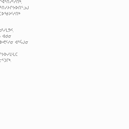
ᐊᕐᑎᓯᑦᓱᑎᒃ,
ᑰᕐᑎᓯᔨᒋᔭᐅᑎᓪᓗᒍ
ᕈᑕᐅᖁᔨᑦᓱᑎᒃ
ᕐᓯᒪᕗᑦ,
ᖓ ᐊᑯᓂ
ᐅᕙᑦᓱᓂ ᐊᕐᕌᒍᓂ
ᒋᔭᐅᓯᒪᒻᒪᑕ
ᕐᑐᒥᒃ.