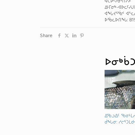
ᐊᑕᐅᑦᓯᑰᕐᑎᓯᔨ
ᐃᒻᒥᓂᒃ-ᐊᐅᓚᑦᓯ
ᐊᖓᔪᕐᖄᑉ ᐊᓪ
ᐅᖄᓚᐅᑎᖓ: 819-
Share
ᐅᓂᒃᑳᑐ
ᐃᖃᓗᐃᑦ ᖃᓂᒻᒪᓯ
ᑰᖓᓂ: ᓱᓕᕐᑐᒪᑯ