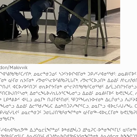
rdon/Makivvik
ᐊᕐᕕᖃᖃᑦᑕᓱᑎᒃ, ᓄᓇᓕᓐᓃᑐᓄᑦ ᓴᐳᑦᔭᐅᒋᐊᒥᓂᒃ ᑐᑭᓯᑦᓯᐊᓂᕐᖁᑦ: ᓄᓇᕕᒻᒥᐅᑦ
ᒥᓂᒃ ᓇᒻᒥᓂ ᕆᔭᒥᓂᒃ ᓯᕗᓂᑦᓴᓕᐅᕐᕕᖃᕈᒪᒐᒥᒃ, ᓯᕗᓕᕐᑕᐅᓗᑎᒃ ᐃᓄᐃᑦ ᐱᓪᓚᕆ
ᑎᒍᑦ. ᐊᑕᐅᓯᐅᑦᑎᑐᑦ ᓂᕆᐅᒋᔭᒥᓂᒃ ᓂᓪᓕᕈᑎᖃᖃᑦᑕᓂᕐᖁᑦ ᐃᓱᒫᓘᑎᒋᔭᒥᓂᓪᓗ
ᖃᕐᑎᑕᐅᒍᑎᑦᓴᓂᒃ, ᐃᓂᓪᓚᖓᐅᓯᕆᒐᔭᕐᑕᖓᓂᓪᓗ ᐃᓄᐃᑦ ᓄᓇᕕᒻᒥᐅᑦ ᑲᕙᒪᖓᑕ, ᓱ
ᒪᑭᕝᕕᐅᑉ ᐊᒻᒪᓗ ᓄᓇᒥᒃ ᑎᒍᒥᐊᕐᑎᑯᑦ, ᕿᑐᕐᖓᕆᔭᐅᔪᓂᒃ ᐃᓚᒌᓂᓪᓗ ᐱᒍᑦᔨᐅ
ᓂᖓᓂᓪᓗ ᐃᓄᐃᑦ ᐃᓕᕐᖁᓯᖓᑕ ᐃᓄᒃᑎᑑᕈᓯᖏᑦᑕᓗ, ᓄᓇᒥᓪᓗ ᐊᐅᓚᑦᓯᒍᓯᖓ. ᑕ
ᑭᓯᓇᕐᓯᒪᔪᑦ ᓄᓇᓕᓐᓃᑐᑦ ᑐᓂᒪᒍᑎᖃᕐᓂᖏᓐᓂᒃ ᓇᒻᒥᓂᖅ-ᐊᐅᓚᑕᒥᓂᒃ ᑲᕙᒪᖃ
ᓂᖃᕋᒥᒃ.
ᑦᓯᐊᕆᐊᖃᕆᕗᖅ ᐃᓘᓐᓇᓕᒫᖏᓐᓄᑦ ᐅᒃᑯᐃᖔᑐ ᐃᓐᓇᕈᑕ-ᐅᓐᓂᖏᒻᒥᒪᑦ ᓇᒻᒥᓂᖅ
ᑎᖃᖃᑦᑕᓂᕐᒪᑕ ᐱᓇᓱᑦᑎᓭᑦ ᐊᑐᐃᓐᓇᐅᒋᐊᖃᕋᔭᕐᓂᖏᓐᓂᒃ, ᐱᓇᓱᐊᓕᓂ ᐅᖕᖏ