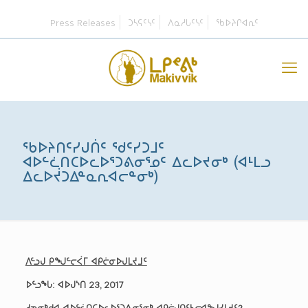
Press Releases
ᑐᓴᕋᑦᓭᑦ
ᐱᓇᓱᒐᑦᓭᑦ
ᖃᐅᔨᒋᐊᕆᑦ
ᖃᐅᔨᑎᑦᓯᒍᑏᑦ ᖁᑦᓯᑐᒧᑦ
ᐊᐅᓪᓛᑎᑕᐅᓚᐅᕐᑐᕕᓂᕐᓄᑦ ᐃᓚᐅᔪᓂᒃ (ᐊᒻᒪᓗ
ᐃᓚᐅᔫᑐᐃᓐᓇᕆᐊᓕᓐᓂᒃ)
ᐱᓪᓗᒍ ᑭᖑᓪᓕᐹᒥ ᐊᑭᓖᓂᐅᒍᒪᔪᒧᑦ
ᐅᓪᓗᖓ: ᐊᐅᒍᔅᑎ 23, 2017
ᓱᓀᓂᒃᑯᐊ ᐊᐅᓪᓛᑎᑕᐅᓚᐅᕐᑐᕕᓂᕐᓂᒃ ᐊᑭᓖᒍᑎᑦᓴᓕᐊᖑᓯᒪᔪᑦ?