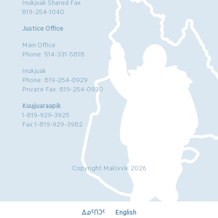
Inukjuak Shared Fax
819-254-1040
Justice Office
Main Office
Phone: 514-331-5818
Inukjuak
Phone: 819-254-0929
Private Fax: 819-254-0930
Kuujjuaraapik
1-819-929-3925
Fax:1-819-929-3982
Copyright Makivvik 2026
ᐃᓄᑦᑎᑐᑦ
English