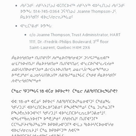
ᓱᑲᑦᑐᑯᑦ: ᓯᑯᑦᓴᔭᒧᕐᓗᒍ ᐊᑕᑎᑕᐅᔪᖅ ᓯᑯᑦᓴᔭᖅ ᐊᐅᓪᓚᑎᓗᒍ ᓱᑲᑦᑐᑯᑦ
ᐅᕗᖓ: 514-745-0364 ᑐᕌᕐᑎᓄᒍ Joanne Thompson-ᒧᑦ,
ᑮᓇᐅᔭᖁᑏᑦ ᐊᐅᓚᑦᓯᓂᓕᕆᔨᖓᓄᑦ
ᐊᓪᓚᑖᕐᕕᑯᑦ ᐅᕗᖓ:
c/o Joanne Thompson, Trust Administrator, HART
rd
1111, Dr.-Fredrik-Philips Boulevard, 3
floor
Saint-Laurent, Quebec H4M 2X6
ᑮᓇᐅᔭᖁᑎᓂᒃ ᑎᒍᒥᐊᕐᑏᑦ ᐱᔪᓐᓇᐅᑎᖃᕐᓂᐊᑐᑦ ᑐᑦᓯᕋᕈᓐᓇᕆᐊᒥᒃ
ᓇᒻᒪᒋᔭᐅᔪᑎᒍᑦ ᑮᓇᐅᔭᖁᑎᓂᒃ ᑎᒍᒥᐊᕐᑎᓄᑦ, ᐊᓪᓚᑕᐅᒋᐊᓪᓚᓯᒪᔪᓂᒃ
ᓄᐃᑦᓯᒍᑎᐅᓂᐊᕐᑐᓂᒃ ᐃᓕᑕᕆᔭᐅᒍᑎᓂᒃ, ᓄᓇᓕᒻᒨᓕᖓᓂᖏᓐᓂᓗ
ᐅᕝᕙᓘᓐᓃᑦ ᓇᓗᓀᕐᓯᒍᑎᐅᓗᑎᒃ ᐱᕕᖃᕈᓐᓇᒪᖔᑕ ᑖᒃᑯᐊ ᑮᓇᐅᔭᖁᑏᑦ
ᐱᕙᓪᓕᖁᑎᖏᓐᓂᒃ
ᑖᓐᓇᓕ ᕿᑐᕐᖓᕋ 18 ᐊᑖᓂ ᐅᑭᐅᓕᒃ? ᑖᓐᓇᓕ ᐱᕕᖃᕐᑎᑕᐅᓚᖓᒋᕙ?
ᐋᐊ: 18-ᓂᒃ ᐊᑖᓄᑦ ᐅᑭᐅᓖᑦ ᐱᕕᖃᕐᑎᑕᐅᒍᓐᓇᓂᐊᕐᑐᑦ ᑖᒃᑯᓄᖓ
ᖁᑦᓯᑐᒧᑦ ᐊᐅᓪᓛᑎᑕᐅᓚᐅᕐᑐᕕᓃᑦ ᑭᖑᕚᖏᓐᓄᑦ ᑖᓐᓇ ᑐᕃᓐᓇᑐᒥᒃ
ᑭᖑᕚᕆᔭᐅᑐᐊᕐᐸᑦ ᖁᑦᓯᑐᒧᑦ ᐊᐅᓪᓛᑎᑕᐅᓪᓚᕆᓚᐅᕐᑐᕕᓂᕐᒧᑦ.
ᐊᖓᔪᕐᖄᕆᔭᐅᔪᒥᒃ ᐅᕝᕙᓘᓐᓃᑦ ᐱᖁᔭᑎᒍᑦ ᑎᒍᒥᐊᕐᑐᒥᒃ
ᑕᑕᕐᓭᒍᑦᔨᔪᖃᕈᓐᓇᑐᖅ ᐅᑭᐅᑭᓗᐊᕐᑐᒥᒃ ᐊᒻᒪᓗ ᖃᐅᔨᓴᕐᑕᐅᓂᐊᕐᓱᓂ
ᐊᐅᓚᑦᓯᓂᓕᕆᔨᒧᑦ ᑖᓐᓇ ᐅᑭᐅᑭᑦᑐᖅ ᐱᐊᕋᖅ
ᐱᕕᖃᕐᑎᑕᐅᑦᓯᐊᕆᐊᖃᕋᓗᐊᕐᒪᖔᑦ.