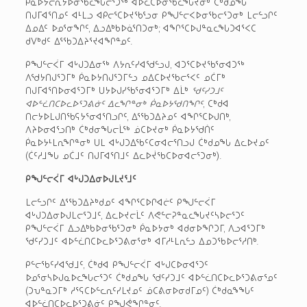
ᑮᓇᐅᔭᓕᕆᔭᐅᓂᖃᓚᖓᓕᕐᑐᖅ ᐊᐅᓚᑕᐅᓂᖃᓚᖓᔪᓂᒃ ᑖᒃᑯᓄᖓ
ᑎᒍᒥᐊᕐᑎᓄᑦ ᐊᒻᒪᓗ ᐊᑭᓕᕐᑕᐅᔪᖃᕐᓗᓂ ᑭᖑᓪᓕᐸᐅᓂᖃᓕᕐᑐᓂᒃ ᒪᓕᓪᓗᒋᑦ
ᐃᓄᐃᑦ ᐅᓄᕐᓂᖏᑦ, ᐃᓗᐃᒃᑲᐅᓈᕐᑎᑐᓂᒃ; ᐊᖏᕐᑕᐅᒍᓐᓇᓚᖓᑐᐊᕐᐸᑕ
ᑯᐯᒃᑯᑦ ᐃᕐᖃᑐᐃᔨᕐᔪᐊᖏᓐᓄᑦ.
ᑭᖑᓪᓕᐹᒥ ᐊᒡᒍᑐᐃᓂᖅ ᐱᔭᕆᑦᓯᐊᖁᓪᓗᒍ, ᐊᑐᕐᑕᐅᔪᖃᕐᓂᐊᑐᖅ
ᐱᖁᔭᑎᒍᕐᑐᒥᒃ ᑮᓇᐅᔭᑎᒍᕐᑐᒥᓪᓗ ᓄᐃᑕᐅᔪᖃᓕᕐᐸᑦ ᓄᑖᒥᒃ
ᑎᒍᒥᐊᕐᑎᐅᓂᐊᕐᑐᒥᒃ ᑌᔭᐅᒍᓯᖃᕐᓂᐊᕐᑐᒥᒃ ᐃᒫᒃ
ᖁᑦᓯᑐᒧᑦ
ᐊᐅᓪᓛᑎᑕᐅᓚᐅᕐᑐᕕᓃᑦ ᐃᓚᖏᓐᓂᒃ ᑮᓇᐅᔭᖁᑎᖏᑦ
, ᑕᒃᑯᐊ
ᑎᓕᔭᐅᒪᒍᑎᖃᕋᔭᕐᓂᐊᕐᑎᓗᒋᑦ, ᐃᕐᖃᑐᐃᔨᓄᑦ ᐊᖏᕐᑕᐅᒍᑎᒃ,
ᐱᔨᐅᓂᐊᕐᓗᑎᒃ ᑖᒃᑯᓂᖓᓕᒫᖅ ᓅᑕᐅᔪᓂᒃ ᑮᓇᐅᔭᖁᑏᑦ
ᑮᓇᐅᔭᒻᒪᕆᖏᓐᓂᒃ ᑌᒪ ᐊᒡᒍᑐᐃᖃᑦᑕᓂᐊᓕᕐᑎᓗᒍ ᑖᒃᑯᓄᖓ ᐃᓚᐅᔪᓄᑦ
(ᑖᑦᓱᒧᖓ ᓄᑖᒧᑦ ᑎᒍᒥᐊᕐᑎᒧᑦ ᐃᓚᐅᔫᖃᑕᐅᓂᐊᓕᕐᑐᓂᒃ).
ᑭᖑᓪᓕᐹᒥ ᐊᒡᒍᑐᐃᓂᐅᒍᒪᔪᕐᒧᑦ
ᒪᓕᓪᓗᒋᑦ ᐃᕐᖃᑐᐃᔨᒃᑯᓄᑦ ᐊᖏᕐᑕᐅᒋᐊᓖᑦ ᑭᖑᓪᓕᐹᒥ
ᐊᒡᒍᑐᐃᓂᐅᒍᒪᓕᕐᑐᒧᑦ, ᐃᓚᐅᔪᓕᒫᑦ ᐱᕙᓪᓕᕈᓐᓇᓚᖓᔪᑦᓴᐅᓕᕐᑐᑦ
ᑭᖑᓪᓕᐹᒥ ᐃᓗᐃᒃᑲᐅᓂᖃᕐᑐᓂᒃ ᑮᓇᐅᔭᓂᒃ ᐊᑯᓂᐅᖏᑐᒥ, ᐱᓗᐊᕐᑐᒥᒃ
ᖁᑦᓯᑐᒧᑦ ᐊᐅᓪᓛᑎᑕᐅᓚᐅᕐᑐᕕᓂᕐᓂᒃ ᐊᒥᓱᒻᒪᕆᓪᓗ ᐃᓄᑐᖃᐅᓕᕐᓱᑎᒃ.
ᑭᓪᓕᖃᑦᓯᐊᖁᒧᑦ, ᑖᒃᑯᐊ ᑭᖑᓪᓕᐹᒥ ᐊᒡᒍᑕᐅᓂᐊᕐᑐᑦ
ᐅᓄᕐᓂᓴᐅᒍᓇᐅᓚᖓᓕᕐᑐᑦ ᑖᒃᑯᓄᖓ ᖁᑦᓯᑐᒧᑦ ᐊᐅᓪᓛᑎᑕᐅᓚᐅᕐᑐᕕᓂᕐᓄᑦ
(ᑐᕃᓐᓇᑐᒥᒃ ᓱᕐᕋᑕᐅᓪᓚᕆᑦᓯᒪᔪᓄᑦ ᓅᑕᕕᓂᐅᓂᑯᒥᓄᑦ) ᑖᒃᑯᓇᖕᖓᑦ
ᐊᐅᓪᓛᑎᑕᐅᓚᐅᕐᑐᕕᓃᑦ ᑭᖑᕚᖏᓐᓂᑦ.