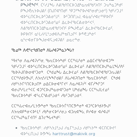
ᑭᖑᕚᖏᑦ
. ᑖᑦᓱᒧᖓ ᐱᕕᖃᕐᑎᑕᐅᑐᐃᓐᓇᕆᐊᖃᕐᐳᑎᑦ ᑐᕃᓐᓇᑐᒃᑯᑦ
ᑭᖑᕚᕆᔭᐅᒍᕕᑦ (ᑎᒍᒥᐊᕐᑎᑯᑦ ᕿᑐᕐᖏᐅᓯᐊᕐᓂᑯᓪᓘᓃᑦ) ᖁᑦᓯᑐᒧᑦ
ᐊᐅᓪᓛᑎᑕᐅᓚᐅᕐᑐᕕᓂᕐᒧᑦ. ᐅᑦᑑᑎᒋᓗᒍ, ᐊᓈᓇᑦᓯᐊᓕᕐᕿᐅᑏᑦ
ᐊᐅᓪᓛᑎᑕᐅᓚᐅᕐᑐᕕᓂᕐᓄᑦ ᐃᓚᐅᔫᖃᑕᕕᓂᐅᑉᐸᑦ,
ᐱᕕᖃᕐᑎᑕᐅᑐᐃᓐᓇᕆᐊᖃᕐᐳᑎᑦ ᑭᖑᕚᓄᑦ ᐃᓚᐅᔫᖃᑕᐅᔪᓄᑦ,
ᐅᑭᐅᑎᑦ ᓇᒻᒪᓯᓯᒪᓪᓗᑯᐊᐱᒍᓐᓀᑎᓗᒋᑦ ᐅᕝᕙᓘᓐᓃᑦ
ᓇᓪᓕᐊᓂᒥᐅᖑᓂᐊᕋᓗᐊᕈᕕᑦ ᓄᓇᓕᓐᓂ.
ᖃᓄᖅ ᐱᕙᓪᓕᖁᑎᓂᒃ ᐱᒐᓱᐊᕈᓐᓇᐳᖓ?
ᙯᔪᕐᓂ ᐱᓇᓱᐊᕈᓯᕐᓂ, ᖃᕆᑕᐅᔭᒃᑯᑦ ᑕᑕᕐᓴᒐᕐᓂᒃ ᓄᐃᑕᔪᖃᕐᓂᐊᑐᖅ
ᖁᑦᓯᑐᒧᑦ ᐊᐅᓪᓛᑎᑕᐅᓚᐅᕐᑐᕕᓂᕐᓄᑦ ᐃᓚᐅᔪᓄᑦ ᐱᕕᖃᕐᑎᑕᐅᒍᓐᓇᒪᖔᕐᐱᑦ
ᖃᐅᔨᒍᑎᐅᓂᐊᕐᑐᓂᒃ. ᑖᒃᑯᓄᖓ ᐃᓚᐅᔪᓄᑦ ᐱᕕᖃᖃᑕᐅᒋᐊᖃᕐᑐᕆᒍᕕᑦ
ᑕᑕᕐᓭᖁᔨᕗᒍᑦ, ᐱᔭᕆᕐᓯᒪᖕᖏᑯᕕᑦ ᐱᒐᓱᐊᕈᑎᓂᒃ ᖃᕆᑕᐅᔭᒃᑯᑦ. ᑖᒃᑯᐊ
ᓯᑯᑦᓴᔭᒥᑦᑎᑕᐅᓗᑎᒃ ᓄᐃᑕᐅᓂᐊᕐᒥᔪᑦ ᐱᓇᓱᐊᕈᓰᑦ ᐊᒥᓲᖏᑐᑦ
ᐊᓂᒍᕐᓯᒪᓕᕐᐸᑕ ᐊᑐᕐᑕᐅᒍᓐᓇᓂᐊᕐᑐᓂᒃ ᑌᒃᑯᓄᖓ ᑕᑕᕐᓭᒍᒪᔪᓄᑦ
ᖃᕆᑕᐅᔭᒃᑯᑦ ᐊᓪᓚᑖᕐᕕᑯᓪᓘᓃᑦ ᓱᑲᑦᑐᑯᓪᓘᓃᑦ.
ᑕᑕᕐᓴᒐᓕᐊᕆᓯᒪᔭᕗᓐᓂᒃ ᖃᕆᑕᐅᔭᒦᑦᑎᑕᕗᓐᓂᒃ ᐊᑐᕐᑕᐅᖁᔨᕗᒍᑦ
ᐱᔭᕆᐊᑭᓐᓂᐸᐅᒻᒪᑦ ᓱᑲᓐᓂᐸᐅᑦᓱᓂᓗ ᐊᑐᕆᐊᖓ, ᑭᓯᐊᓂ ᐊᓯᐊᒍᑦ
ᑕᑕᕐᓭᒍᓐᓇᒥᔪᑎᑦ ᐃᒣᓕᖓᔪᒃᑯᑦ:
ᖃᕆᑕᐅᔭᒃᑯᑦ: ᓯᑯᑦᓴᔭᒧᕐᓗᒍ ᓱᓇᒥᓪᓗᒍᓗ ᓯᑯᑦᓴᔭᖅ ᐊᑕᑎᑕᐅᔪᑦ
ᐊᐅᓪᓚᑎᓗᒍ ᐅᕗᖓ
harttrust@makivik.org