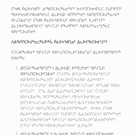
ᑖᒃᑯᐊ ᑮᓇᐅᔭᖁᑏᑦ ᓄᕐᖃᑎᑕᐅᓚᖓᓂᖏᑦ ᑲᔪᓯᑎᑕᐅᓂᐊᕐᒪᑕ, ᑎᒍᒥᐊᕐᑏᑦ
ᖃᐅᔨᓴᕆᐊᑦᓯᐊᕆᐊᖃᕐᒪᑕ ᐃᓚᐅᔪᐃᑦ ᐊᑎᖏᓐᓂᒃ ᐱᕕᖃᕐᑎᑕᐅᒍᓐᓇᓲᓂᒃ
ᐊᒡᒍᑐᐃᓂᕐᒧᑦ ᑖᒃᑯᐊ ᑮᓇᐅᔭᖁᑎᑎᒍᑦ ᐊᑭᓖᒍᑎᓂᒃ, ᐱᓗᐊᕐᑐᒥᒃ
ᐃᓚᔭᐅᔪᖃᕆᐊᖃᕐᐸᑦ ᖁᑦᓯᑐᒧᑦ ᑭᖑᕚᖏᑦ ᐱᕕᖃᕈᓐᓇᓕᕐᒪᖔᑕ
ᐊᑭᓕᕐᑕᐅᒍᑎᓂᒃ.
ᐱᕕᖃᕐᑎᑕᐅᒍᓐᓇᓚᖓᕗᖔ ᑮᓇᐅᔭᖁᑎᓄᑦ ᐃᓚᐅᔫᖃᑕᐅᓂᕐᒧᑦ?
ᒪᕐᕈᓗᐊᖑᐊᓂᒃ ᖁᑦᓯᑐᒧᑦ ᐊᐅᓪᓛᑎᑕᐅᓚᐅᕐᑐᕕᓂᕐᓄᑦ ᐃᓚᐅᔪᖁᑎᖃᕐᐳᖅ
ᐅᑯᓂᖓ:
ᐃᒻᒥᒎᓕᖓᓂᖃᕐᑐᒥᒃ 1 ᐃᓚᐅᔪᐃᑦ, ᐅᕝᕙᓘᓐᓃᑦ ᖁᑦᓯᑐᒧᑦ
ᐊᐅᓪᓛᑎᑕᐅᓚᐅᕐᑐᕕᓃᑦ
ᑖᑦᓱᒧᖓ ᐃᒻᒥᒎᓕᖓᑎᑕᐅᓂᖃᕐᑐᒧᑦ
ᐱᕕᖃᕐᑎᑕᐅᒍᓐᓇᐳᑎᑦ ᓅᑕᐅᓚᐅᕐᓯᒪᓐᓂᕈᕕᑦ ᐃᓄᒃᔪᐊᒥᑦ
ᒥᑦᓯᒪᑕᓕᒻᒥᓘᓐᓃᑦ ᐊᐅᓱᐃᑦᑐᒧᑦ ᖃᐅᓱᐃᑦᑐᒧᓪᓘᓃᑦ ᐊᕐᕌᒍᐃᑦ 1950-
ᓃᑦᑎᓗᒋᑦ. ᑖᓐᓇ ᐃᓄᒃ ᐃᓅᒍᓐᓀᓯᒪᑐᐊᕐᐸᑦ, ᑌᒪᑦ ᑖᑦᓱᒪᐅᑉ
ᐊᐅᑉᐸᕕᓂᖓ ᕿᑐᕐᖓᖓᓘᓐᓃᑦ ᓯᕗᓪᓕᐸᐅᓂᖃᕐᓗᓂ
(ᐱᒋᔭᐅᓪᓚᕆᓪᓗᓂ ᑎᒍᐊᖑᓗᓂᓘᓐᓃᑦ) ᐃᓱᒪᒋᔭᐅᓂᖃᕐᓂᐊᑐᖅ
ᖁᑦᓯᑐᒧᑦ ᐊᐅᓪᓛᑎᑕᐅᓚᐅᕐᑐᕕᓂᐅᒋᐊᖓᓂᒃ. ᑭᓯᐊᓂ, ᑖᒃᑯᐊ
ᑮᓇᐅᔭᖁᑎᓂᒃ ᐊᐅᓚᑦᓯᔩᑦ ᑎᒍᒥᐊᕐᑐᑦ ᐃᓄᑑᓈᕐᑎᑐᓕᒫᑦ ᐊᑎᖏᓐᓂᒃ
ᐃᓱᒪᒋᔭᐅᓂᖃᕐᑐᓂᒃ ᖁᑦᓯᑐᒧᑦ ᐊᐅᓪᓛᑎᑕᐅᓚᐅᕐᑐᕕᓂᐅᒋᐊᖏᑦ,
ᑌᒣᒻᒪᑦ ᑭᓪᓕᖃᑦᓯᐊᕕᐅᓚᖓᔪᑦᓴᐅᔪᑦ ᐃᓗᓐᓇᑎᒃ.
ᐃᒻᒥᒎᓕᖓᓂᖃᕐᑐᑦ 2 ᐃᓚᐅᔪᐃᑦ, ᖁᑦᓯᑐᒧᑦ ᐊᐅᓪᓛᑎᑕᐅᓂᑯᐃᑦ