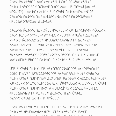
ᑖᒃᑯᐊ ᑮᓇᐅᔭᖁᑏᑦ ᓄᐃᑕᐅᓕᓚᐅᕐᓯᒪᒻᒪᑕᓂᑦ, ᑐᕌᒐᖃᓚᐅᕐᓯᒪᔪᑦ
ᑮᓇᐅᔭᒻᒪᕆᖏᑦ ᕿᑲᕐᑎᑕᐅᓂᐊᕐᑎᓗᒋᑦ 2031-ᒧᑦ ᑎᑭᓪᓗᒍ (35-ᓂᒃ
ᐊᕐᕌᒍᕐᒥᒃ). ᓂᕆᐅᒋᔭᐅᓚᐅᕐᓯᒪᒻᒪᑦ ᑖᒃᑯᐊ ᑮᓇᐅᔭᓕᐊᖑᓂᐊᕐᑐᑦ
ᑖᒃᑯᓄᖓ ᑮᓇᐅᔭᖁᑎᓄᑦ ᓇᒻᒪᒐᔭᕐᓂᐊᕆᐊᖏᑦ ᑮᓇᐅᔭᑐᐃᓐᓇᓂᒃ
ᐊᒡᒍᑐᐃᕕᐅᖃᑦᑕᓗᓂ ᐃᓚᐅᔪᓄᑦ.
ᑖᒃᑯᓄᖓ ᑮᓇᐅᔭᖁᑎᓄᑦ ᑐᕌᒐᓕᐊᖑᓯᒪᒐᓱᐊᕐᑐᑦ ᒪᓕᑦᑕᐅᓯᐊᕋᓱᑦᑑᒐᓗᐊᑦ,
ᑖᒃᑯᐊ ᐅᓄᕐᓂᐸᐅᑎᑦᓯᒐᓱᐊᕈᑎᐅᒻᒪᑕ ᐊᑭᓖᒍᑎᐅᒋᐊᖃᓲᓂᒃ ᐃᓚᐅᔪᓄᑦ.
ᑭᓯᐊᓂᓕ, ᑮᓇᐅᔭᑐᐃᓐᓇᓂᒃ ᐊᒡᒍᑐᐃᖃᑦᑕᕋᓱᐊᕆᐊᒥᒃ ᐃᓚᐅᔪᓄᑦ
ᐱᔭᕆᐊᑦᑐᓯᒪᓕᕐᒪᑦ ᑕᒪᒃᑯᐊ ᑮᓇᐅᔭᖁᑎᓄᑦ ᐅᑎᕐᑐᓴᓕᐊᖑᖃᑦᑕᓚᐅᕐᑐᑦ
ᐃᑭᓗᐊᖃᑦᑕᓚᐅᕐᒪᑕ ᒪᓕᑦᓱᒋᑦ ᓯᓚᕐᔪᐊᓕᒫᒥ ᒪᑭᑕᒐᓱᐊᕐᓂᖓᑕ
ᖃᓄᐃᓕᖓᓕᕐᓂᖏᑦ, ᕿᑐᕐᖏᐅᕈᑏᓪᓗ ᐳᒃᑭᑑᑦᓱᑎᒃ ᐊᒻᒪᓗ 2008-ᒥ
ᓄᓇᕐᔪᐊᒥᐅᖑᖃᑎᒌᑦ ᑮᓇᐅᔭᑎᒍᑦ ᑲᑕᓚᐅᕐᓯᒪᒻᒪᑕ ᓱᕐᕃᓯᒪᓂᖓᓄᑦ.
ᑌᒣᒻᒪᑦ, ᑕᒃᑯᐊ ᑮᓇᐅᔭᖁᑏᑦ ᐱᑦᔪᑎᖃᕐᑎᑕᐅᒍᑎᖏᑦ ᑲᔪᓯᖏᓐᓇᖁᒧᑦ,
2010-ᒥ, ᑯᐯᒃᒥ ᐃᕐᖃᑐᐃᔨᕐᔪᐊᖏᑦ ᐱᔪᓐᓇᑎᑦᓯᓚᐅᕐᓯᒪᔪᑦ ᑖᒃᑯᓂᖓ
ᑮᓇᐅᔭᖁᑎᓂᒃ ᑎᒍᒥᐊᕐᑎᓂᒃ ᐃᓚᖓᑎᒍᑦ ᑮᓇᐅᔭᓂᒃ ᐊᒡᒍᑐᐃᖁᔨᓚᐅᕐᓯᒪᔪᑦ
ᖁᑦᓯᑐᒧᑦ ᐊᐅᓪᓛᑎᑕᐅᓚᐅᕐᑐᕕᓂᕐᓄᑦ. ᓲᑭᐊᖑᒐᓗᐊᖅ, ᑌᒪᖕᖓᓂᑦ, ᑖᒃᑯᐊ
ᑮᓇᐅᔭᖁᑎᓂᒃ ᑎᒍᒥᐊᕐᑎᐅᔪᑦ ᐱᔭᕆᐊᑐᔪᒨᕐᐸᓕᐊᑐᐃᓐᓇᓚᐅᕐᓯᒪᒻᒥᒪᑕ
ᐊᒡᒍᑐᐃᒐᓱᐊᕆᐊᒥᒃ ᑮᓇᐅᔭᓂᒃ ᐃᓚᐅᔪᖁᑎᒥᓄᑦ, ᑖᒃᑯᐊᓗ
ᐅᓄᕐᓯᕙᓪᓕᐊᑐᐃᓐᓇᓕᕐᒥᓱᑎᒃ ᐊᕐᕌᒍᑕᒫᑦ.
ᑖᒃᑯᐊ ᑮᓇᐅᔭᖁᑎᓂ ᑎᒍᒥᐊᕐᑏᑦ ᑌᒣᒻᒪᑦ ᑲᔪᓯᑎᑦᓯᒋᐊᓯᓚᐅᔪᑦ ᑭᖑᓪᓕᐹᒥ
ᑮᓇᐅᔭᓂᒃ ᐊᒡᒍᑐᐃᓂᐊᓕᕆᐊᒥᒃ. ᑕᒪᓐᓇᐅᓕᕐᐸᑦ ᑭᖑᓪᓕᐹᒥ