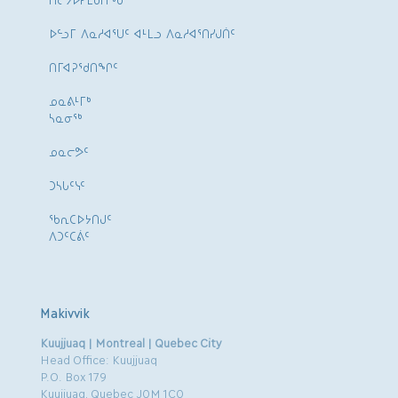
ᐅᓪᓗᒥ ᐱᓇᓱᐊᕐᑌᑦ ᐊᒻᒪᓗ ᐱᓇᓱᐊᕐᑎᓯᒍᑏᑦ
ᑎᒥᐊᕈᕐᑯᑎᖏᑦ
ᓄᓇᕕᒻᒥᒃ
ᓴᓇᓂᕐᒃ
ᓄᓇᓕᕗᑦ
ᑐᓴᒐᑦᓭᑦ
ᖃᕆᑕᐅᔭᑎᒍᑦ
ᐱᑐᑦᑕᕖᑦ
Makivvik
Kuujjuaq | Montreal | Quebec City
Head Office: Kuujjuaq
P.O. Box 179
Kuujjuaq, Quebec J0M 1C0