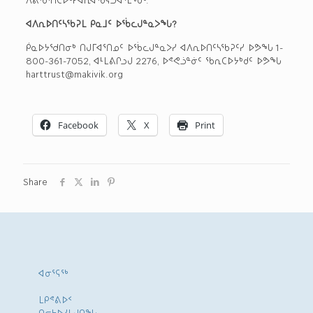
ᐊᐱᕆᐅᑎᑦᓴᖃᕈᒪ ᑭᓇᒧᑦ ᐅᖄᓚᒍᓐᓇᐳᖓ?
ᑮᓇᐅᔭᖁᑎᓂᒃ ᑎᒍᒥᐊᕐᑎᓄᑦ ᐅᖄᓚᒍᓐᓇᐳᓯ ᐊᐱᕆᐅᑎᑦᓴᖃᕈᑦᓯ ᐅᕗᖓ 1-
800-361-7052, ᐊᒻᒪᕕᒋᓗᒍ 2276, ᐅᕝᕙᓘᓐᓃᑦ ᖃᕆᑕᐅᔭᒃᑯᑦ ᐅᕗᖓ
harttrust@makivik.org
Facebook
X
Print
Share
ᐊᓂᕐᕋᖅ
ᒪᑭᕝᕕᐅᑉ
ᑎᓕᔭᐅᓯᒪᒍᑎᖓ