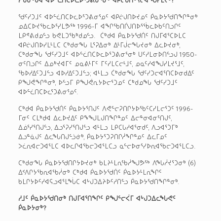
ᖁᑦᓯᑐᒧᑦ ᐊᐅᓪᓛᑎᑕᐅᓚᐅᕐᑐᕕᓂᕐᓄᑦ ᐊᑭᓖᒍᑎᐅᔪᓄᑦ ᑮᓇᐅᔭᖁᑎᖏᓐᓂᒃ
ᓄᐃᑕᐅᔪᖃᓚᐅᕐᓯᒪᕗᖅ 1996-ᒥ ᐊᖏᖃᑎᒌᒍᑎᐅᕐᖄᓚᐅᑲᑦᑎᓗᒋᑦ
ᒪᑭᕝᕕᑯᓄᓪᓗ ᑲᕙᒪᑐᖃᒃᑯᓄᓪᓗ. ᑖᒃᑯᐊ ᑮᓇᐅᔭᖁᑏᑦ ᑎᒍᒥᐊᕐᑕᐅᒪᑕ
ᐊᑭᓖᒍᑎᐅᓯᒪᒻᒪᑕ ᑕᒃᑯᓂᖓ ᒪᕐᕈᐃᓂᒃ ᐃᒻᒥᒎᓕᖓᔪᓂᒃ ᐃᓚᐅᔪᓂᒃ,
ᑕᒃᑯᓂᖓ ᖁᑦᓯᑐᒧᑦ ᐊᐅᓪᓛᑎᑕᐅᓚᐅᕐᑐᕕᓂᕐᓂᒃ ᑌᑦᓱᒪᓂᐅᑎᓪᓗᒍ 1950-
ᓂᑦᑎᓗᒋᑦ ᐃᓄᒃᔪᐊᒥᑦ ᓄᓇᕕᒻᒥᑦ ᒥᑦᓯᒪᑕᓕᒻᒧᑦ, ᓄᓇᑦᓯᐊᖑᓯᒪᔪᕐᒧᑦ,
ᖃᐅᓱᐃᑦᑐᒧᓪᓗ ᐊᐅᓱᐃᑦᑐᒧᓪᓗ; ᐊᒻᒪᓗ ᑖᒃᑯᓂᖓ ᖁᑦᓯᑐᓕᐊᕐᑎᑕᐅᓂᑯᐃᑦ
ᑭᖑᕚᖏᓐᓂᒃ, ᐅᓪᓗᒥ ᑭᖑᕚᕆᔭᐅᓕᕐᑐᓄᑦ ᑕᒃᑯᓄᖓ ᖁᑦᓯᑐᒧᑦ
ᐊᐅᓪᓛᑎᑕᐅᓚᕐᑐᕕᓂᕐᓄᑦ.
ᑕᒃᑯᐊ ᑮᓇᐅᔭᖁᑏᑦ ᑮᓇᐅᔭᕐᑎᒍᑦ ᐱᕙᓪᓕᕈᑎᒋᔭᐅᖃᑦᑕᓯᒪᓕᕐᑐᑦ 1996-
ᒥᓂᑦ ᑕᒪᒃᑯᐊ ᐃᓚᐅᔪᐃᑦ ᑭᖕᖑᒪᒍᑎᖏᓐᓄᑦ ᐃᓕᓐᓂᐊᓂᕐᑎᒍᑦ,
ᐃᓅᕐᓯᕐᑎᒍᓪᓗ, ᐃᓗᕐᕈᓯᕐᑎᒍᓪᓗ ᐊᒻᒪᓗ ᒪᑭᑕᒐᓱᐊᕐᓂᑯᑦ, ᐱᓗᐊᕐᑐᒥᒃ
ᐃᓗᓐᓈᒍᑦ ᐃᓚᖓᑎᒍᓪᓘᓃᒃ, ᑮᓇᐅᔭᕐᑐᕈᑎᒋᓲᖏᓐᓄᑦ ᐃᓚᒥᓄᑦ
ᐳᓛᕆᐊᓕᑐᐊᕐᒪᑕ ᐊᐅᓚᒋᐊᖃᓕᑐᐊᕐᒪᑕᓗ ᓇᓪᓕᐅᓂᕐᓯᐅᕆᐊᖃᓕᑐᐊᕐᒪᑕᓗ.
ᑕᒃᑯᓂᖓ ᑮᓇᐅᔭᖁᑎᒋᔭᐅᔪᓂᒃ ᑲᒪᔨᒻᒪᕆᖃᓲᖑᕗᖅ ᐱᖓᓲᔪᕐᑐᓂᒃ (6)
ᐃᑉᐱᒋᔭᖃᕆᐊᖃᓲᓂᒃ ᑕᒃᑯᐊ ᑮᓇᐅᔭᖁᑏᑦ ᑮᓇᐅᔭᒻᒪᕆᖏᑦ
ᑲᒪᒋᔭᐅᑦᓯᐊᕋᓗᐊᕐᒪᖔᑕ ᐊᒡᒍᑐᐃᔨᐅᑦᓱᑎᓪᓗ ᑮᓇᐅᔭᖁᑎᖏᓐᓂᒃ.
ᓱᒧᑦ ᑮᓇᐅᔭᖁᑎᓂᒃ ᑎᒍᒥᐊᕐᑎᖏᑦ ᑭᖑᓪᓕᐹᒥ ᐊᒡᒍᑐᐃᓚᖓᕙᑦ
ᑮᓇᐅᔭᓂᒃ?