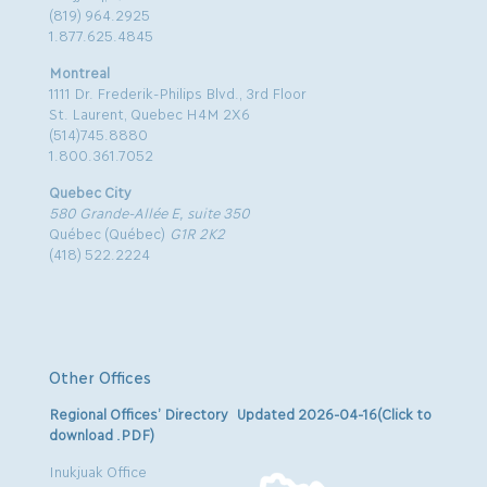
(819) 964.2925
1.877.625.4845
Montreal
1111 Dr. Frederik-Philips Blvd., 3rd Floor
St. Laurent, Quebec H4M 2X6
(514)745.8880
1.800.361.7052
Quebec City
580 Grande-Allée E, suite 350
Québec (Québec)
G1R 2K2
(418) 522.2224
Other Offices
Regional Offices’ Directory Updated 2026-04-16(Click to
download .PDF)
Inukjuak Office