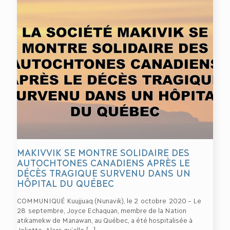
MAKIVVIK SE MONTRE SOLIDAIRE DES
AUTOCHTONES CANADIENS APRÈS LE
DÉCÈS TRAGIQUE SURVENU DANS UN
HÔPITAL DU QUÉBEC
COMMUNIQUÉ Kuujjuaq (Nunavik), le 2 octobre 2020 – Le
28 septembre, Joyce Echaquan, membre de la Nation
atikamekw de Manawan, au Québec, a été hospitalisée à
Joliette. Alors qu’elle
[…]