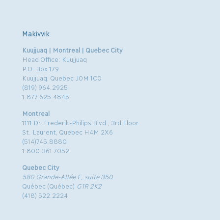
Makivvik
Kuujjuaq | Montreal | Quebec City
Head Office: Kuujjuaq
P.O. Box 179
Kuujjuaq, Quebec J0M 1C0
(819) 964.2925
1.877.625.4845
Montreal
1111 Dr. Frederik-Philips Blvd., 3rd Floor
St. Laurent, Quebec H4M 2X6
(514)745.8880
1.800.361.7052
Quebec City
580 Grande-Allée E, suite 350
Québec (Québec)
G1R 2K2
(418) 522.2224