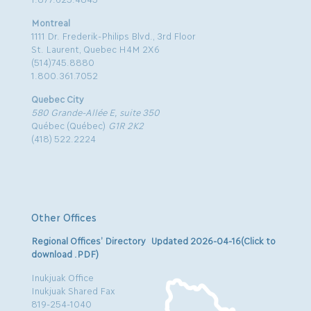
Montreal
1111 Dr. Frederik-Philips Blvd., 3rd Floor
St. Laurent, Quebec H4M 2X6
(514)745.8880
1.800.361.7052
Quebec City
580 Grande-Allée E, suite 350
Québec (Québec)
G1R 2K2
(418) 522.2224
Other Offices
Regional Offices’ Directory Updated 2026-04-16(Click to
download .PDF)
Inukjuak Office
Inukjuak Shared Fax
819-254-1040