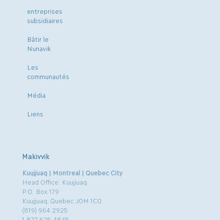
entreprises
subsidiaires
Bâtir le
Nunavik
Les
communautés
Média
Liens
Makivvik
Kuujjuaq | Montreal | Quebec City
Head Office: Kuujjuaq
P.O. Box 179
Kuujjuaq, Quebec J0M 1C0
(819) 964.2925
1.877.625.4845