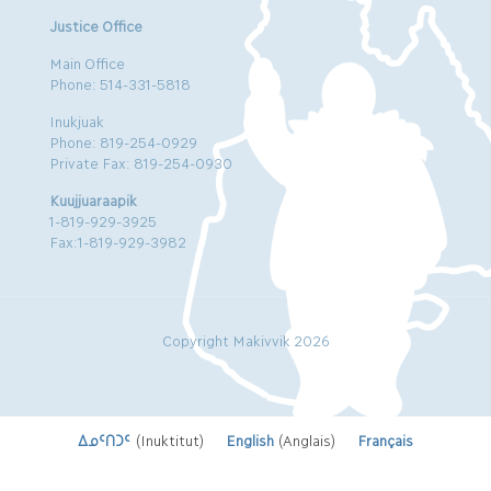
Justice Office
Main Office
Phone: 514-331-5818
Inukjuak
Phone: 819-254-0929
Private Fax: 819-254-0930
Kuujjuaraapik
1-819-929-3925
Fax:1-819-929-3982
Copyright Makivvik 2026
ᐃᓄᑦᑎᑐᑦ
(
Inuktitut
)
English
(
Anglais
)
Français