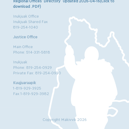
Regional Offices’ Directory Updated 2026-04-16(Click to
download .PDF)
Inukjuak Office
Inukjuak Shared Fax
819-254-1040
Justice Office
Main Office
Phone: 514-331-5818
Inukjuak
Phone: 819-254-0929
Private Fax: 819-254-0930
Kuujjuaraapik
1-819-929-3925
Fax:1-819-929-3982
Copyright Makivvik 2026