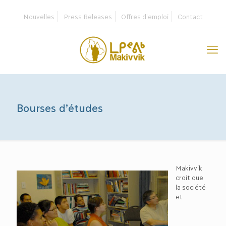
Nouvelles
Press Releases
Offres d’emploi
Contact
Bourses d’études
Makivvik
croit que
la société
et