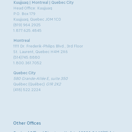
Kuujjuaq | Montreal | Quebec City
Head Office: Kuujjuaq
P.O. Box 179
Kuujjuaq, Quebec J0M 1C0
(819) 964.2925
1.877.625.4845
Montreal
1111 Dr. Frederik-Philips Blvd., 3rd Floor
St. Laurent, Quebec H4M 2X6
(514)745.8880
1.800.361.7052
Quebec City
580 Grande-Allée E, suite 350
Québec (Québec)
G1R 2K2
(418) 522.2224
Other Offices