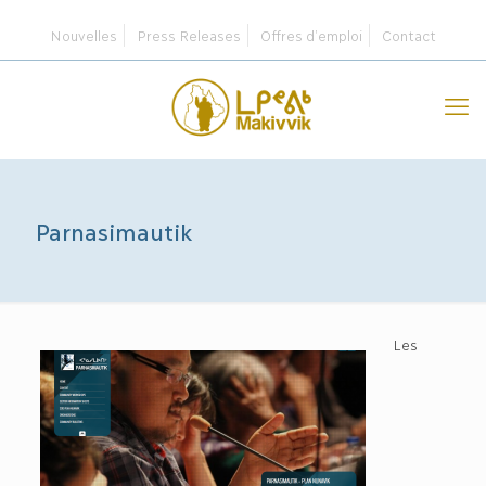
Nouvelles
Press Releases
Offres d’emploi
Contact
Parnasimautik
Les