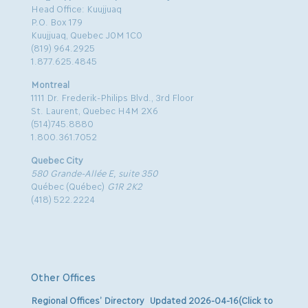
Head Office: Kuujjuaq
P.O. Box 179
Kuujjuaq, Quebec J0M 1C0
(819) 964.2925
1.877.625.4845
Montreal
1111 Dr. Frederik-Philips Blvd., 3rd Floor
St. Laurent, Quebec H4M 2X6
(514)745.8880
1.800.361.7052
Quebec City
580 Grande-Allée E, suite 350
Québec (Québec)
G1R 2K2
(418) 522.2224
Other Offices
Regional Offices’ Directory Updated 2026-04-16(Click to