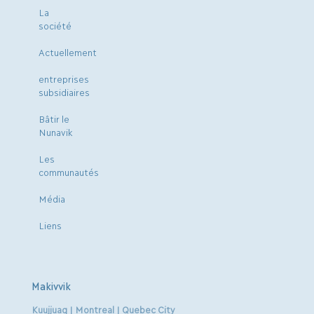
La
société
Actuellement
entreprises
subsidiaires
Bâtir le
Nunavik
Les
communautés
Média
Liens
Makivvik
Kuujjuaq | Montreal | Quebec City