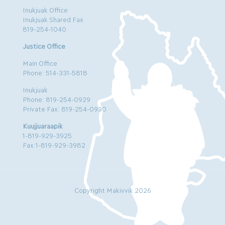
Inukjuak Office
Inukjuak Shared Fax
819-254-1040
Justice Office
Main Office
Phone: 514-331-5818
Inukjuak
Phone: 819-254-0929
Private Fax: 819-254-0930
Kuujjuaraapik
1-819-929-3925
Fax:1-819-929-3982
Copyright Makivvik 2026