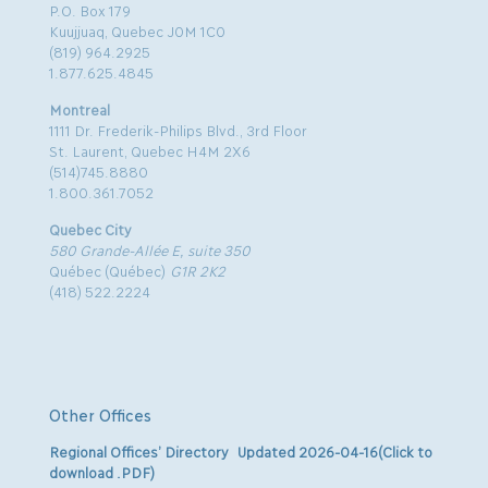
P.O. Box 179
Kuujjuaq, Quebec J0M 1C0
(819) 964.2925
1.877.625.4845
Montreal
1111 Dr. Frederik-Philips Blvd., 3rd Floor
St. Laurent, Quebec H4M 2X6
(514)745.8880
1.800.361.7052
Quebec City
580 Grande-Allée E, suite 350
Québec (Québec)
G1R 2K2
(418) 522.2224
Other Offices
Regional Offices’ Directory Updated 2026-04-16(Click to
download .PDF)