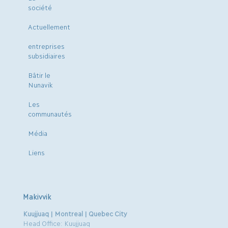
société
Actuellement
entreprises
subsidiaires
Bâtir le
Nunavik
Les
communautés
Média
Liens
Makivvik
Kuujjuaq | Montreal | Quebec City
Head Office: Kuujjuaq