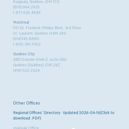
Kuujjuaq, Quebec J0M 1C0
(819) 964.2925
1.877.625.4845
Montreal
1111 Dr. Frederik-Philips Blvd., 3rd Floor
St. Laurent, Quebec H4M 2X6
(514)745.8880
1.800.361.7052
Quebec City
580 Grande-Allée E, suite 350
Québec (Québec)
G1R 2K2
(418) 522.2224
Other Offices
Regional Offices’ Directory Updated 2026-04-16(Click to
download .PDF)
Inukjuak Office