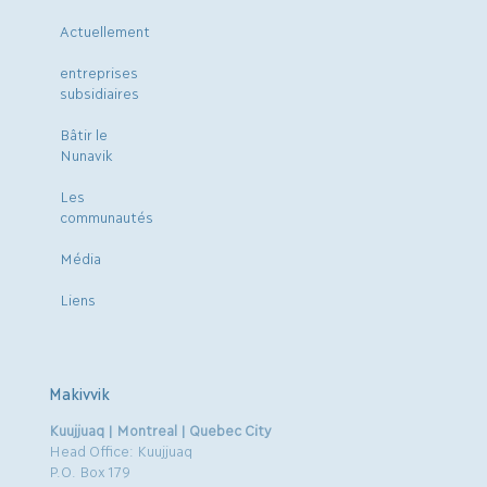
Actuellement
entreprises
subsidiaires
Bâtir le
Nunavik
Les
communautés
Média
Liens
Makivvik
Kuujjuaq | Montreal | Quebec City
Head Office: Kuujjuaq
P.O. Box 179