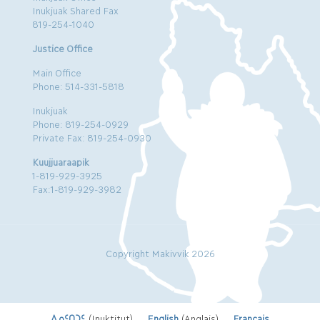
Inukjuak Shared Fax
819-254-1040
Justice Office
Main Office
Phone: 514-331-5818
Inukjuak
Phone: 819-254-0929
Private Fax: 819-254-0930
Kuujjuaraapik
1-819-929-3925
Fax:1-819-929-3982
Copyright Makivvik 2026
ᐃᓄᑦᑎᑐᑦ
(
Inuktitut
)
English
(
Anglais
)
Français