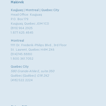
Makivvik
Kuujjuaq | Montreal | Quebec City
Head Office: Kuujjuaq
P.O. Box 179
Kuujjuaq, Quebec J0M 1C0
(819) 964.2925
1.877.625.4845
Montreal
1111 Dr. Frederik-Philips Blvd., 3rd Floor
St. Laurent, Quebec H4M 2X6
(514)745.8880
1.800.361.7052
Quebec City
580 Grande-Allée E, suite 350
Québec (Québec)
G1R 2K2
(418) 522.2224