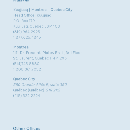
Kuujjuaq | Montreal | Quebec City
Head Office: Kuujjuaq
P.O. Box 179
Kuujjuaq, Quebec J0M 1C0
(819) 964.2925
1.877.625.4845
Montreal
1111 Dr. Frederik-Philips Blvd., 3rd Floor
St. Laurent, Quebec H4M 2X6
(514)745.8880
1.800.361.7052
Quebec City
580 Grande-Allée E, suite 350
Québec (Québec)
G1R 2K2
(418) 522.2224
Other Offices