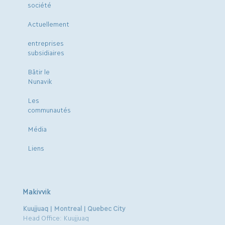
société
Actuellement
entreprises
subsidiaires
Bâtir le
Nunavik
Les
communautés
Média
Liens
Makivvik
Kuujjuaq | Montreal | Quebec City
Head Office: Kuujjuaq