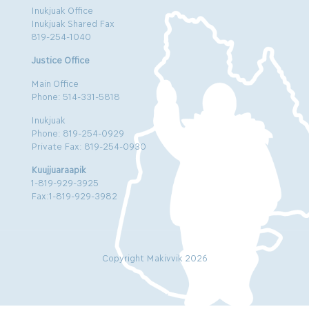
Inukjuak Office
Inukjuak Shared Fax
819-254-1040
Justice Office
Main Office
Phone: 514-331-5818
Inukjuak
Phone: 819-254-0929
Private Fax: 819-254-0930
Kuujjuaraapik
1-819-929-3925
Fax:1-819-929-3982
Copyright Makivvik 2026