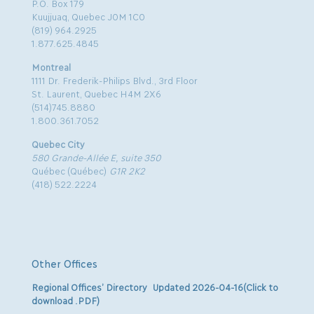
P.O. Box 179
Kuujjuaq, Quebec J0M 1C0
(819) 964.2925
1.877.625.4845
Montreal
1111 Dr. Frederik-Philips Blvd., 3rd Floor
St. Laurent, Quebec H4M 2X6
(514)745.8880
1.800.361.7052
Quebec City
580 Grande-Allée E, suite 350
Québec (Québec)
G1R 2K2
(418) 522.2224
Other Offices
Regional Offices’ Directory Updated 2026-04-16(Click to
download .PDF)