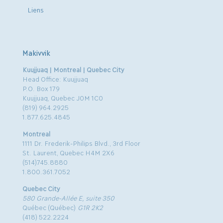
Liens
Makivvik
Kuujjuaq | Montreal | Quebec City
Head Office: Kuujjuaq
P.O. Box 179
Kuujjuaq, Quebec J0M 1C0
(819) 964.2925
1.877.625.4845
Montreal
1111 Dr. Frederik-Philips Blvd., 3rd Floor
St. Laurent, Quebec H4M 2X6
(514)745.8880
1.800.361.7052
Quebec City
580 Grande-Allée E, suite 350
Québec (Québec)
G1R 2K2
(418) 522.2224