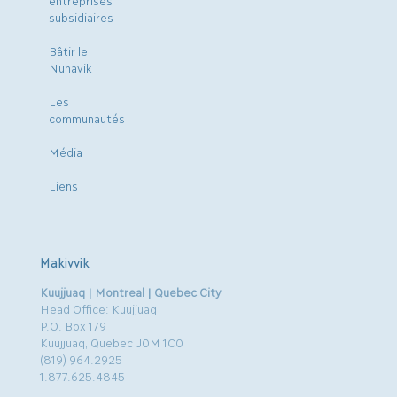
entreprises
subsidiaires
Bâtir le
Nunavik
Les
communautés
Média
Liens
Makivvik
Kuujjuaq | Montreal | Quebec City
Head Office: Kuujjuaq
P.O. Box 179
Kuujjuaq, Quebec J0M 1C0
(819) 964.2925
1.877.625.4845