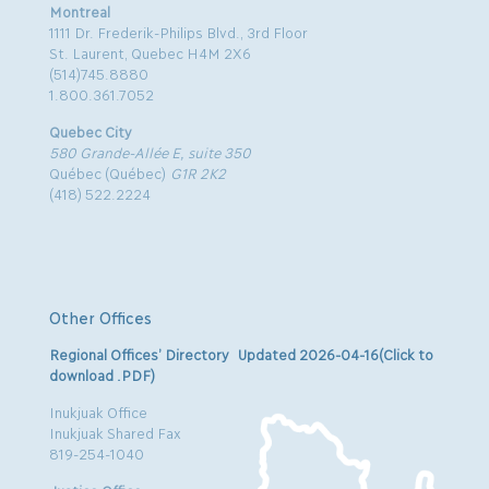
Montreal
1111 Dr. Frederik-Philips Blvd., 3rd Floor
St. Laurent, Quebec H4M 2X6
(514)745.8880
1.800.361.7052
Quebec City
580 Grande-Allée E, suite 350
Québec (Québec)
G1R 2K2
(418) 522.2224
Other Offices
Regional Offices’ Directory Updated 2026-04-16(Click to
download .PDF)
Inukjuak Office
Inukjuak Shared Fax
819-254-1040