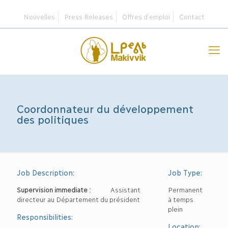
Nouvelles
Press Releases
Offres d’emploi
Contact
Coordonnateur du développement
des politiques
Job Description:
Job Type:
Supervision immediate :
Assistant
Permanent
directeur au Département du président
à temps
plein
Responsibilities:
Location: