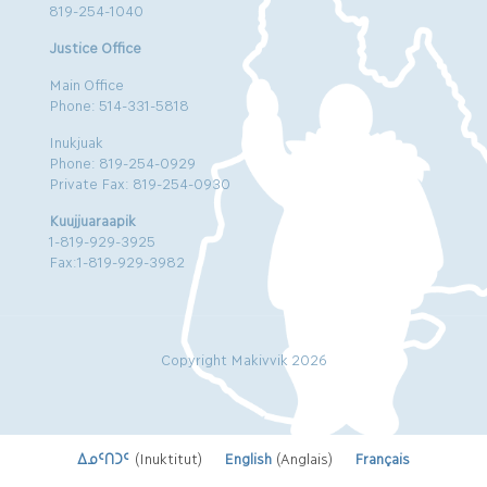
819-254-1040
Justice Office
Main Office
Phone: 514-331-5818
Inukjuak
Phone: 819-254-0929
Private Fax: 819-254-0930
Kuujjuaraapik
1-819-929-3925
Fax:1-819-929-3982
Copyright Makivvik 2026
ᐃᓄᑦᑎᑐᑦ
(
Inuktitut
)
English
(
Anglais
)
Français