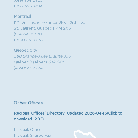
1.877.625.4845
Montreal
1111 Dr. Frederik-Philips Blvd., 3rd Floor
St. Laurent, Quebec H4M 2X6
(514)745.8880
1.800.361.7052
Quebec City
580 Grande-Allée E, suite 350
Québec (Québec)
G1R 2K2
(418) 522.2224
Other Offices
Regional Offices’ Directory Updated 2026-04-16(Click to
download .PDF)
Inukjuak Office
Inukjuak Shared Fax