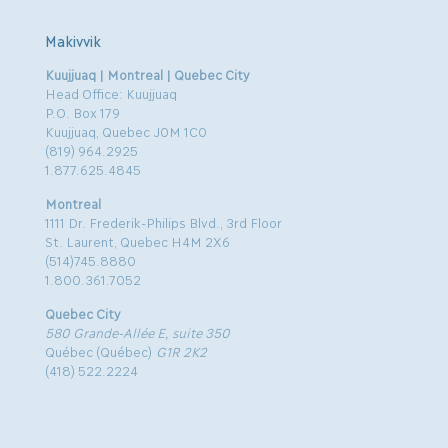
Makivvik
Kuujjuaq | Montreal | Quebec City
Head Office: Kuujjuaq
P.O. Box 179
Kuujjuaq, Quebec J0M 1C0
(819) 964.2925
1.877.625.4845
Montreal
1111 Dr. Frederik-Philips Blvd., 3rd Floor
St. Laurent, Quebec H4M 2X6
(514)745.8880
1.800.361.7052
Quebec City
580 Grande-Allée E, suite 350
Québec (Québec)
G1R 2K2
(418) 522.2224