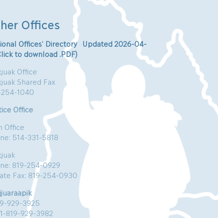
her Offices
ional Offices’ Directory Updated 2026-04-
Click to download .PDF)
juak Office
kjuak Shared Fax
-254-1040
ice Office
n Office
ne: 514-331-5818
kjuak
ne: 819-254-0929
vate Fax: 819-254-0930
jjuaraapik
19-929-3925
:1-819-929-3982