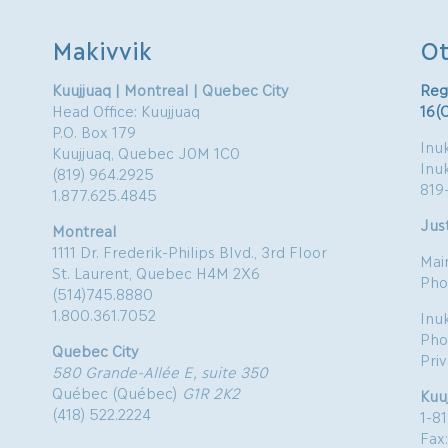
Makivvik
Ot
Kuujjuaq | Montreal | Quebec City
Reg
Head Office: Kuujjuaq
16(
P.O. Box 179
Inuk
Kuujjuaq, Quebec J0M 1C0
Inu
(819) 964.2925
819
1.877.625.4845
Just
Montreal
1111 Dr. Frederik-Philips Blvd., 3rd Floor
Mai
St. Laurent, Quebec H4M 2X6
Pho
(514)745.8880
1.800.361.7052
Inu
Pho
Quebec City
Pri
580 Grande-Allée E, suite 350
Québec (Québec)
G1R 2K2
Kuu
(418) 522.2224
1-8
Fax