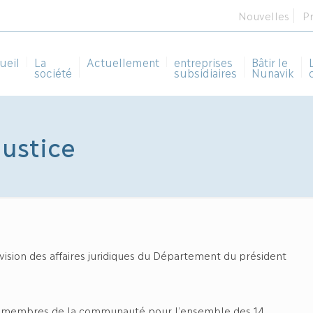
Nouvelles
P
ueil
La
Actuellement
entreprises
Bâtir le
société
subsidiaires
Nunavik
justice
ion des affaires juridiques du Département du président
les membres de la communauté pour l’ensemble des 14