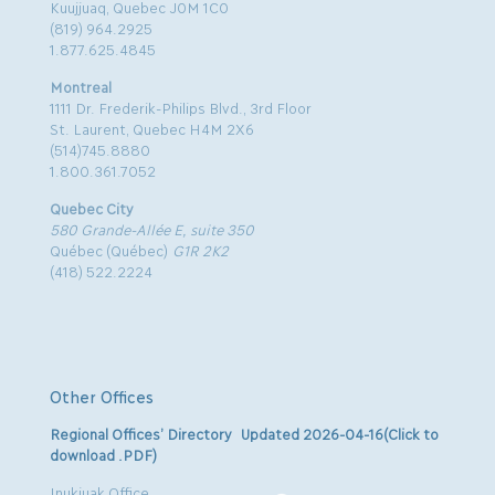
Kuujjuaq, Quebec J0M 1C0
(819) 964.2925
1.877.625.4845
Montreal
1111 Dr. Frederik-Philips Blvd., 3rd Floor
St. Laurent, Quebec H4M 2X6
(514)745.8880
1.800.361.7052
Quebec City
580 Grande-Allée E, suite 350
Québec (Québec)
G1R 2K2
(418) 522.2224
Other Offices
Regional Offices’ Directory Updated 2026-04-16(Click to
download .PDF)
Inukjuak Office