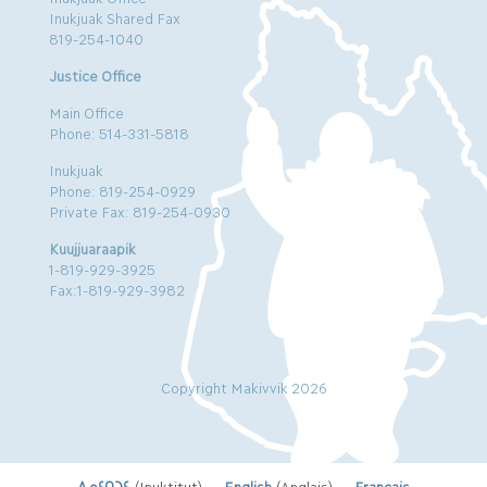
Inukjuak Shared Fax
819-254-1040
Justice Office
Main Office
Phone: 514-331-5818
Inukjuak
Phone: 819-254-0929
Private Fax: 819-254-0930
Kuujjuaraapik
1-819-929-3925
Fax:1-819-929-3982
Copyright Makivvik 2026
ᐃᓄᑦᑎᑐᑦ
(
Inuktitut
)
English
(
Anglais
)
Français