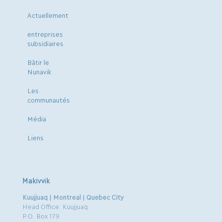
Actuellement
entreprises
subsidiaires
Bâtir le
Nunavik
Les
communautés
Média
Liens
Makivvik
Kuujjuaq | Montreal | Quebec City
Head Office: Kuujjuaq
P.O. Box 179