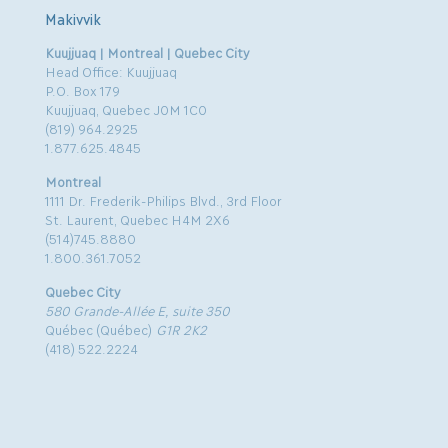
Makivvik
Kuujjuaq | Montreal | Quebec City
Head Office: Kuujjuaq
P.O. Box 179
Kuujjuaq, Quebec J0M 1C0
(819) 964.2925
1.877.625.4845
Montreal
1111 Dr. Frederik-Philips Blvd., 3rd Floor
St. Laurent, Quebec H4M 2X6
(514)745.8880
1.800.361.7052
Quebec City
580 Grande-Allée E, suite 350
Québec (Québec)
G1R 2K2
(418) 522.2224