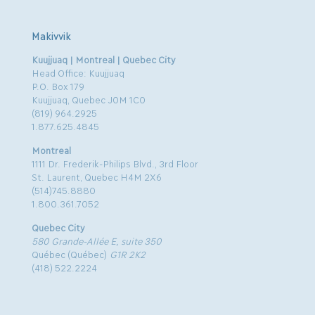
Makivvik
Kuujjuaq | Montreal | Quebec City
Head Office: Kuujjuaq
P.O. Box 179
Kuujjuaq, Quebec J0M 1C0
(819) 964.2925
1.877.625.4845
Montreal
1111 Dr. Frederik-Philips Blvd., 3rd Floor
St. Laurent, Quebec H4M 2X6
(514)745.8880
1.800.361.7052
Quebec City
580 Grande-Allée E, suite 350
Québec (Québec)
G1R 2K2
(418) 522.2224