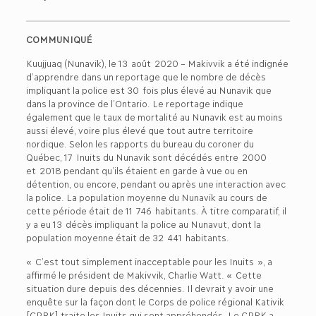
COMMUNIQUÉ
Kuujjuaq (Nunavik), le 13 août 2020 – Makivvik a été indignée
d’apprendre dans un reportage que le nombre de décès
impliquant la police est 30 fois plus élevé au Nunavik que
dans la province de l’Ontario. Le reportage indique
également que le taux de mortalité au Nunavik est au moins
aussi élevé, voire plus élevé que tout autre territoire
nordique. Selon les rapports du bureau du coroner du
Québec, 17 Inuits du Nunavik sont décédés entre 2000
et 2018 pendant qu’ils étaient en garde à vue ou en
détention, ou encore, pendant ou après une interaction avec
la police. La population moyenne du Nunavik au cours de
cette période était de 11 746 habitants. À titre comparatif, il
y a eu 13 décès impliquant la police au Nunavut, dont la
population moyenne était de 32 441 habitants.
« C’est tout simplement inacceptable pour les Inuits », a
affirmé le président de Makivvik, Charlie Watt. « Cette
situation dure depuis des décennies. Il devrait y avoir une
enquête sur la façon dont le Corps de police régional Kativik
[CPRK] traite les Inuits qui sont appréhendés. Le CPRK a