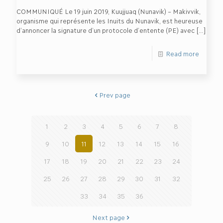
COMMUNIQUÉ Le 19 juin 2019, Kuujjuaq (Nunavik) – Makivvik,
organisme qui représente les Inuits du Nunavik, est heureuse
d’annoncer la signature d’un protocole d’entente (PE) avec
[…]
Read more
Prev page
1
2
3
4
5
6
7
8
9
10
11
12
13
14
15
16
17
18
19
20
21
22
23
24
25
26
27
28
29
30
31
32
33
34
35
36
Next page