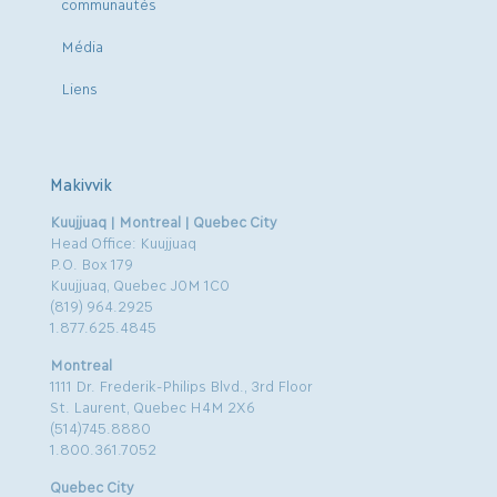
communautés
Média
Liens
Makivvik
Kuujjuaq | Montreal | Quebec City
Head Office: Kuujjuaq
P.O. Box 179
Kuujjuaq, Quebec J0M 1C0
(819) 964.2925
1.877.625.4845
Montreal
1111 Dr. Frederik-Philips Blvd., 3rd Floor
St. Laurent, Quebec H4M 2X6
(514)745.8880
1.800.361.7052
Quebec City