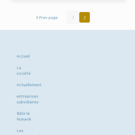
Prev page
1
2
Accueil
La
société
Actuellement
entreprises
subsidiaires
Bâtir le
Nunavik
Les