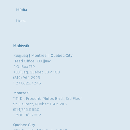
Média
Liens
Makivvik
Kuujjuaq | Montreal | Quebec City
Head Office: Kuujjuaq
P.O. Box 179
Kuujjuaq, Quebec J0M 1C0
(819) 964.2925
1.877.625.4845
Montreal
1111 Dr. Frederik-Philips Blvd., 3rd Floor
St. Laurent, Quebec H4M 2X6
(514)745.8880
1.800.361.7052
Quebec City