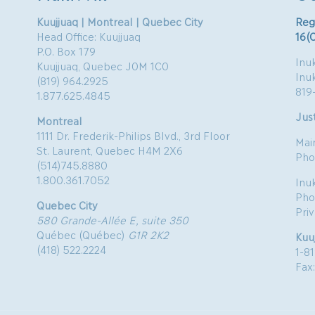
Kuujjuaq | Montreal | Quebec City
Reg
Head Office: Kuujjuaq
16(
P.O. Box 179
Inuk
Kuujjuaq, Quebec J0M 1C0
Inu
(819) 964.2925
819
1.877.625.4845
Just
Montreal
1111 Dr. Frederik-Philips Blvd., 3rd Floor
Mai
St. Laurent, Quebec H4M 2X6
Pho
(514)745.8880
1.800.361.7052
Inu
Pho
Quebec City
Pri
580 Grande-Allée E, suite 350
Québec (Québec)
G1R 2K2
Kuu
(418) 522.2224
1-8
Fax