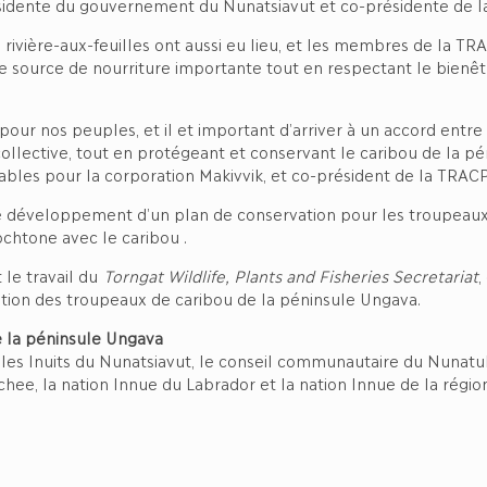
résidente du gouvernement du Nunatsiavut et co-présidente de
 rivière-aux-feuilles ont aussi eu lieu, et les membres de la T
te source de nourriture importante tout en respectant le bien
 pour nos peuples, et il et important d’arriver à un accord ent
ollective, tout en protégeant et conservant le caribou de la p
ables pour la corporation Makivvik, et co-président de la TRA
le développement d’un plan de conservation pour les troupeaux 
tochtone avec le caribou .
le travail du
Torngat Wildlife, Plants and Fisheries Secretariat
,
tion des troupeaux de caribou de la péninsule Ungava.
e la péninsule Ungava
 les Inuits du Nunatsiavut, le conseil communautaire du Nunatu
hee, la nation Innue du Labrador et la nation Innue de la régi