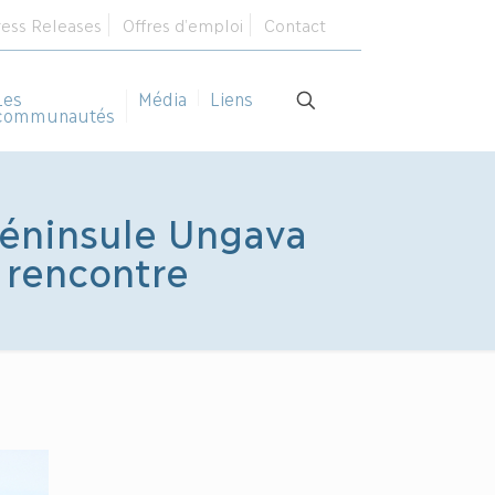
ress Releases
Offres d’emploi
Contact
Les
Média
Liens
communautés
péninsule Ungava
 rencontre