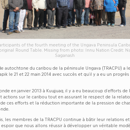
articipants of the fourth meeting of the Ungava Peninsula Carib
riginal Round Table. Missing from photo: Innu Nation Credit: N
Saganash
de autochtone du caribou de la péninsule Ungava (TRACPU) a le 
ik le 21 et 22 main 2014 avec succès et qu’il y a eu un progrès
onde en janvier 2013 à Kuujjuaq, il y a eu beaucoup d’efforts d
tions sur le caribou tout en assurant le respect de la relation 
t de ces efforts et la réduction importante de la pression de cha
ronde.
is, les membres de la TRACPU continue à bâtir leur relations et 
ai espoir que nous allons réussir à développer un véritable mod