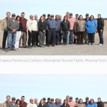
 Ungava Peninsula Caribou Aboriginal Round Table. Missing from