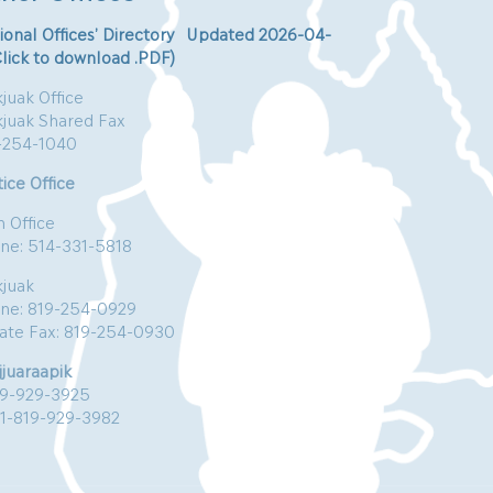
ional Offices’ Directory Updated 2026-04-
Click to download .PDF)
juak Office
kjuak Shared Fax
-254-1040
ice Office
n Office
ne: 514-331-5818
kjuak
ne: 819-254-0929
vate Fax: 819-254-0930
jjuaraapik
19-929-3925
:1-819-929-3982