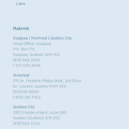
Liens
Makivvik
Kuujjuaq | Montreal | Quebec City
Head Office: Kuujjuaq
P.O. Box 179
Kuujjuaq, Quebec J0M 1C0
(819) 964.2925
1.877.625.4845
Montreal
1111 Dr. Frederik-Philips Blvd., 3rd Floor
St. Laurent, Quebec H4M 2X6
(514)745.8880
1.800.361.7052
Quebec City
580 Grande-Allée E, suite 350
Québec (Québec)
G1R 2K2
(418) 522.2224