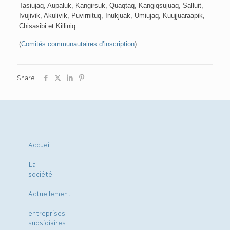
Tasiujaq, Aupaluk, Kangirsuk, Quaqtaq, Kangiqsujuaq, Salluit,
Ivujivik, Akulivik, Puvirnituq, Inukjuak, Umiujaq, Kuujjuaraapik,
Chisasibi et Killiniq
(
Comités communautaires d’inscription
)
Share
Accueil
La
société
Actuellement
entreprises
subsidiaires