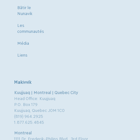
Bâtir le
Nunavik
Les
communautés
Média
Liens
Makivvik
Kuujjuaq | Montreal | Quebec City
Head Office: Kuujjuaq
P.O. Box 179
Kuujjuaq, Quebec J0M 1C0
(819) 964.2925
1.877.625.4845
Montreal
1111 Dr. Frederik-Philips Blvd., 3rd Floor