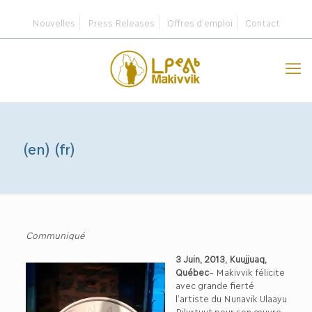
Nouvelles
Press Releases
Offres d’emploi
Contact
(en) (fr)
Communiqué
3 Juin, 2013, Kuujjuaq,
Québec
– Makivvik félicite
avec grande fierté
l’artiste du Nunavik Ulaayu
Pilurtuut pour son œuvre