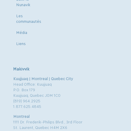
Nunavik
Les
communautés
Média
Liens
Makivvik
Kuujjuaq | Montreal | Quebec City
Head Office: Kuujjuaq
P.O. Box 179
Kuujjuaq, Quebec J0M 1C0
(819) 964.2925
1.877.625.4845
Montreal
1111 Dr. Frederik-Philips Blvd., 3rd Floor
St. Laurent, Quebec H4M 2X6