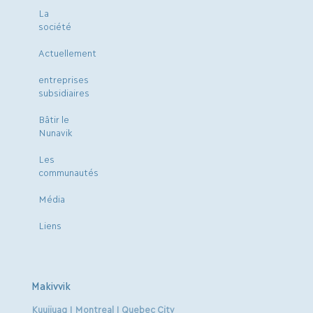
La
société
Actuellement
entreprises
subsidiaires
Bâtir le
Nunavik
Les
communautés
Média
Liens
Makivvik
Kuujjuaq | Montreal | Quebec City