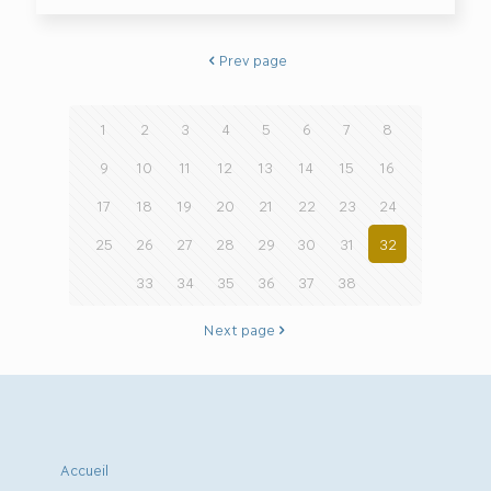
Prev page
1
2
3
4
5
6
7
8
9
10
11
12
13
14
15
16
17
18
19
20
21
22
23
24
25
26
27
28
29
30
31
32
33
34
35
36
37
38
Next page
Accueil