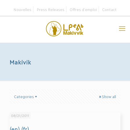
Nouvelles
Press Releases
Offres d’emploi
Contact
Makivik
Categories
Show all
08/21/2011
(en) (fr)