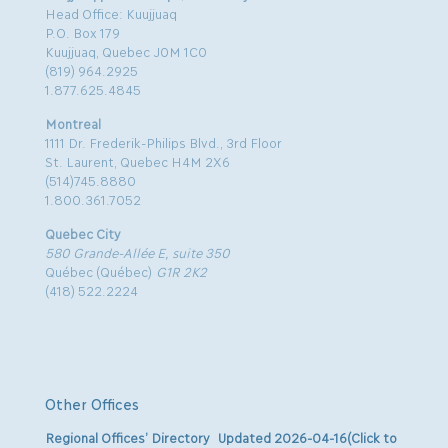
Head Office: Kuujjuaq
P.O. Box 179
Kuujjuaq, Quebec J0M 1C0
(819) 964.2925
1.877.625.4845
Montreal
1111 Dr. Frederik-Philips Blvd., 3rd Floor
St. Laurent, Quebec H4M 2X6
(514)745.8880
1.800.361.7052
Quebec City
580 Grande-Allée E, suite 350
Québec (Québec)
G1R 2K2
(418) 522.2224
Other Offices
Regional Offices’ Directory Updated 2026-04-16(Click to