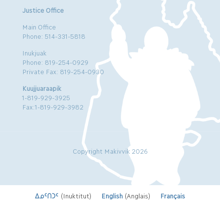
Justice Office
Main Office
Phone: 514-331-5818
Inukjuak
Phone: 819-254-0929
Private Fax: 819-254-0930
Kuujjuaraapik
1-819-929-3925
Fax:1-819-929-3982
Copyright Makivvik 2026
ᐃᓄᑦᑎᑐᑦ
(
Inuktitut
)
English
(
Anglais
)
Français