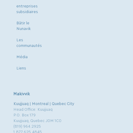
entreprises
subsidiaires
Bâtir le
Nunavik
Les
communautés
Média
Liens
Makivvik
Kuujjuaq | Montreal | Quebec City
Head Office: Kuujjuaq
P.O. Box 179
Kuujjuaq, Quebec J0M 1C0
(819) 964.2925
1.877.625.4845