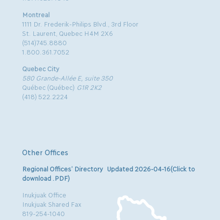
Montreal
1111 Dr. Frederik-Philips Blvd., 3rd Floor
St. Laurent, Quebec H4M 2X6
(514)745.8880
1.800.361.7052
Quebec City
580 Grande-Allée E, suite 350
Québec (Québec)
G1R 2K2
(418) 522.2224
Other Offices
Regional Offices’ Directory Updated 2026-04-16(Click to
download .PDF)
Inukjuak Office
Inukjuak Shared Fax
819-254-1040